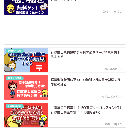
2018年11月12日
予備校の比較
行政書士資格試験予備校の公式ページ&資料請求
先まとめ
2020年5月2日
お役立ち情報
標準勉強時間は平均500時間？行政書士試験の独
学勉強計画
2018年10月30日
予備校の比較
【驚異の合格率】『LEC(東京リーガルマインド)』
行政書士講座が凄い！【短期合格】
2019年9月2日