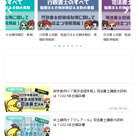
方法＆合格体験記・資格
行政書士試験・勉強方法＆合格体験記・資
司法書士試験・勉強方
格取得情報
格取得情報
予備校の比較
初学者向け『東京法経学院』司法書士講座の評判
は？2023年合格目標
2019年1月16日
予備校の比較
中上級向け『クレアール』司法書士講座の評判
は？2021年合格目標