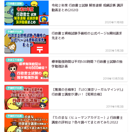
行政書士試験
令和２年度 行政書士試験 解答速報 成績診断 講評
動画まとめ(2020)
2020年11月8日
予備校の比較
行政書士資格試験予備校の公式ページ&資料請求
先まとめ
2020年5月2日
お役立ち情報
標準勉強時間は平均500時間？行政書士試験の独
学勉強計画
2018年10月30日
予備校の比較
【驚異の合格率】『LEC(東京リーガルマインド)』
行政書士講座が凄い！【短期合格】
2019年9月2日
予備校の比較
『たのまな（ヒューマンアカデミー）』行政書士
講座の評判は？色々調べてまとめてみた2022