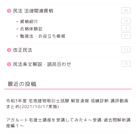
民法 法律関連資格
48
資格紹介
16
合格体験記
4
勉強法・お役立ち情報
27
改正民法
12
民法条文解説・語呂合わせ
78
最近の投稿
令和3年度 宅地建物取引士試験 解答速報 成績診断 講評動画
まとめ(2021/10/17実施)
アガルート宅建士講座を受講してみた４～受講:過去問解析講
座編１～