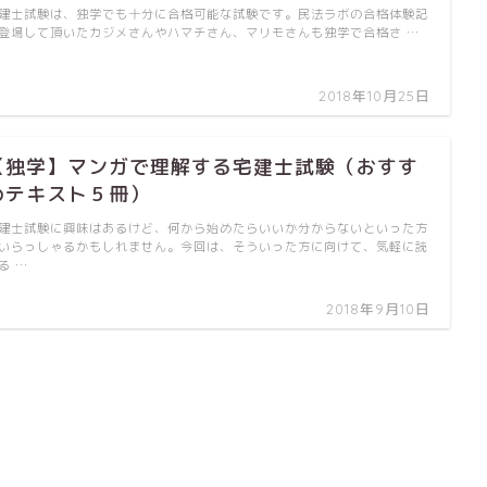
建士試験は、独学でも十分に合格可能な試験です。民法ラボの合格体験記
登場して頂いたカジメさんやハマチさん、マリモさんも独学で合格さ …
2018年10月25日
【独学】マンガで理解する宅建士試験（おすす
めテキスト５冊）
建士試験に興味はあるけど、何から始めたらいいか分からないといった方
いらっしゃるかもしれません。今回は、そういった方に向けて、気軽に読
る …
2018年9月10日