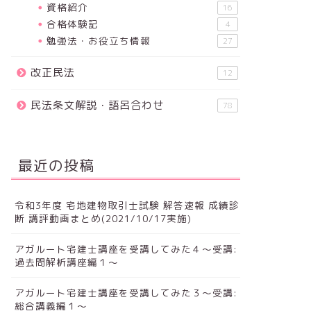
資格紹介
16
合格体験記
4
勉強法・お役立ち情報
27
改正民法
12
民法条文解説・語呂合わせ
78
最近の投稿
令和3年度 宅地建物取引士試験 解答速報 成績診
断 講評動画まとめ(2021/10/17実施)
アガルート宅建士講座を受講してみた４～受講:
過去問解析講座編１～
アガルート宅建士講座を受講してみた３～受講:
総合講義編１～