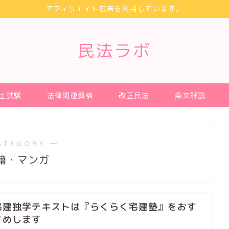
アフィリエイト広告を利用しています。
民法ラボ
士試験
法律関連資格
改正民法
条文解説
ATEGORY ―
籍・マンガ
宅建独学テキストは『らくらく宅建塾』をおす
すめします