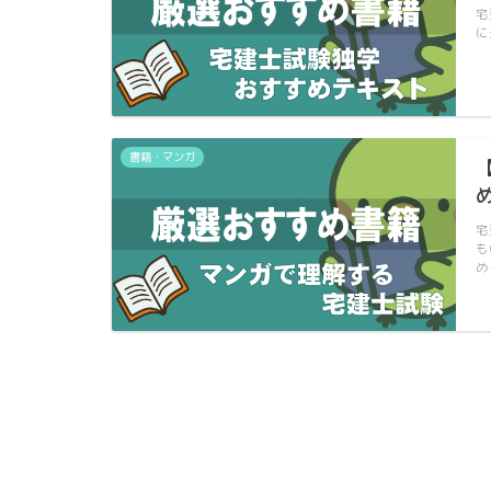
宅
に
書籍・マンガ
宅
も
め