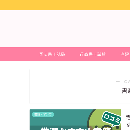
司法書士試験
行政書士試験
宅建
― C
書
書籍・マンガ