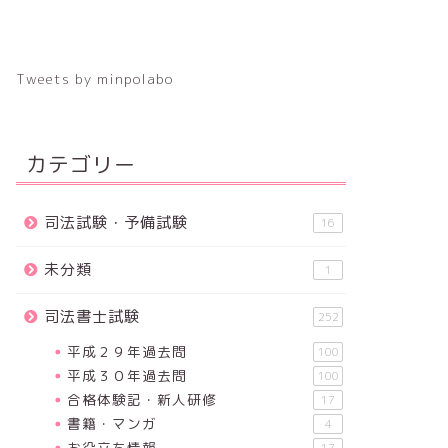
Tweets by minpolabo
カテゴリー
司法試験・予備試験
16
未分類
1
司法書士試験
252
平成２９年過去問
100
平成３０年過去問
100
合格体験記・新人研修
17
書籍・マンガ
4
お役立ち情報