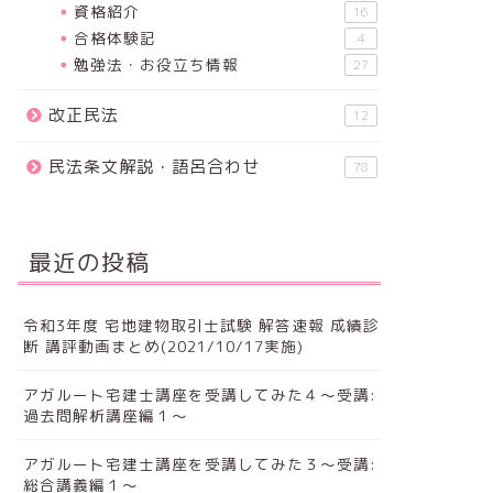
資格紹介
16
合格体験記
4
勉強法・お役立ち情報
27
改正民法
12
民法条文解説・語呂合わせ
78
最近の投稿
令和3年度 宅地建物取引士試験 解答速報 成績診
断 講評動画まとめ(2021/10/17実施)
アガルート宅建士講座を受講してみた４～受講:
過去問解析講座編１～
アガルート宅建士講座を受講してみた３～受講:
総合講義編１～