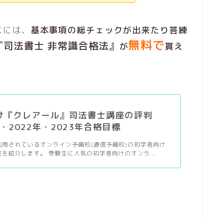
スには、
基本事項の総チェックが出来たり答練
無料で
『司法書士 非常識合格法』
が
貰え
け『クレアール』司法書士講座の評判
1・2022年・2023年合格目標
利用されているオンライン予備校(通信予備校)の初学者向け
を紹介します。 受験生に人気の初学者向けのオンラ...