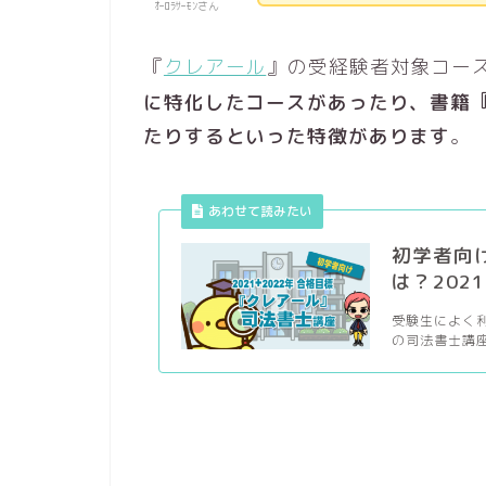
ｵｰﾛﾗｻｰﾓﾝさん
『
クレアール
』の受経験者対象コー
に特化したコースがあったり、
書籍
たりするといった特徴があります
。
あわせて読みたい
初学者向
は？202
受験生によく
の司法書士講座