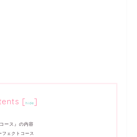
tents
[
]
hide
コース』の内容
パーフェクトコース