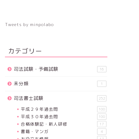
Tweets by minpolabo
カテゴリー
司法試験・予備試験
16
未分類
1
司法書士試験
252
平成２９年過去問
100
平成３０年過去問
100
合格体験記・新人研修
17
書籍・マンガ
4
お役立ち情報