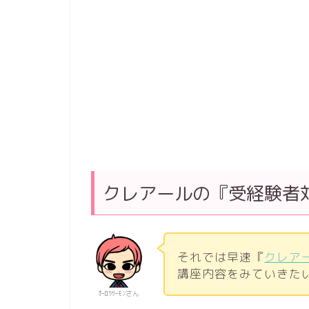
クレアールの『受経験者
それでは早速『
クレア
講座内容をみていきた
ｵｰﾛﾗｻｰﾓﾝさん