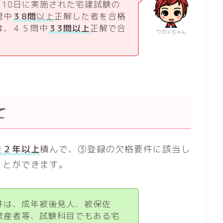
月18日に実施された宅建試験の
問中
３8問
以上
正解した者を合格
は、４５問中
３3問以上
正解で合
ワカメちゃん
て
を２年以上
積んで、③登録の欠格要件に該当し
ことができます。
件は、成年被後見人、被保佐
破産者等、試験科目でもある宅