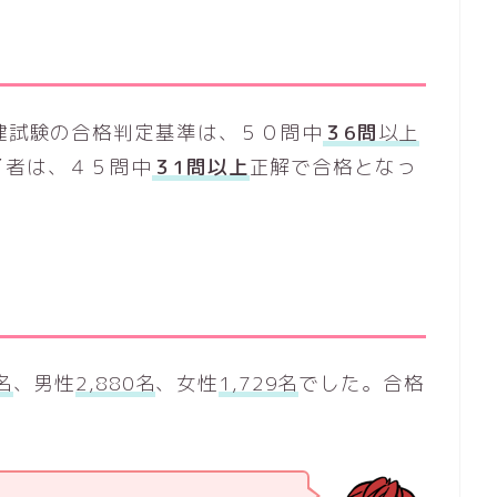
宅建試験の合格判定基準は、５０問中
３6問
以上
了者は、４５問中
３1問以上
正解で合格となっ
名
、男性
2,880名
、女性
1,729名
でした。合格