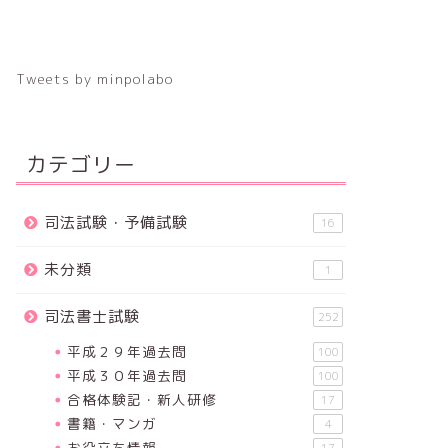
Tweets by minpolabo
カテゴリー
司法試験・予備試験
16
未分類
1
司法書士試験
252
平成２９年過去問
100
平成３０年過去問
100
合格体験記・新人研修
17
書籍・マンガ
4
お役立ち情報