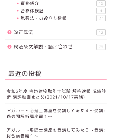
資格紹介
16
合格体験記
4
勉強法・お役立ち情報
27
改正民法
12
民法条文解説・語呂合わせ
78
最近の投稿
令和3年度 宅地建物取引士試験 解答速報 成績診
断 講評動画まとめ(2021/10/17実施)
アガルート宅建士講座を受講してみた４～受講:
過去問解析講座編１～
アガルート宅建士講座を受講してみた３～受講:
総合講義編１～