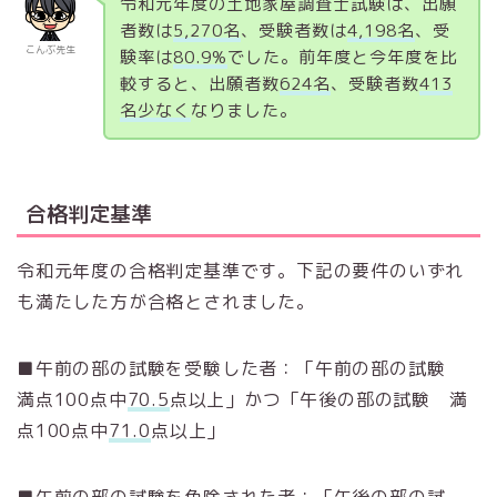
令和元年度の土地家屋調査士試験は、出願
者数は
5,270名
、受験者数は
4,198名
、受
こんぶ先生
験率は
80.9%
でした。前年度と今年度を比
較すると、出願者数
624名
、受験者数
413
名
少なく
なりました。
合格判定基準
令和元年度の合格判定基準です。下記の要件のいずれ
も満たした方が合格とされました。
■午前の部の試験を受験した者：「午前の部の試験
満点100点中
70.5
点以上」かつ「午後の部の試験 満
点100点中
71.0
点以上」
■午前の部の試験を免除された者：「午後の部の試