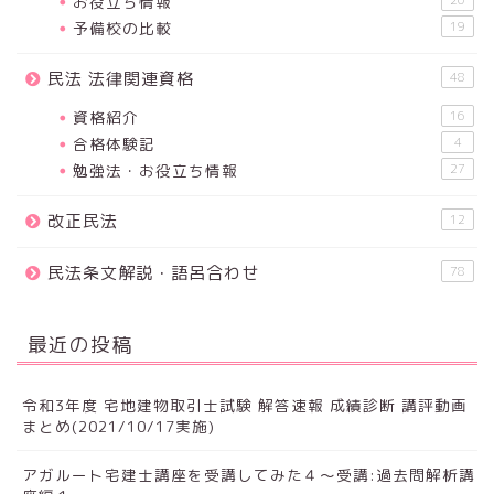
お役立ち情報
20
予備校の比較
19
民法 法律関連資格
48
資格紹介
16
合格体験記
4
勉強法・お役立ち情報
27
改正民法
12
民法条文解説・語呂合わせ
78
最近の投稿
令和3年度 宅地建物取引士試験 解答速報 成績診断 講評動画
まとめ(2021/10/17実施)
アガルート宅建士講座を受講してみた４～受講:過去問解析講