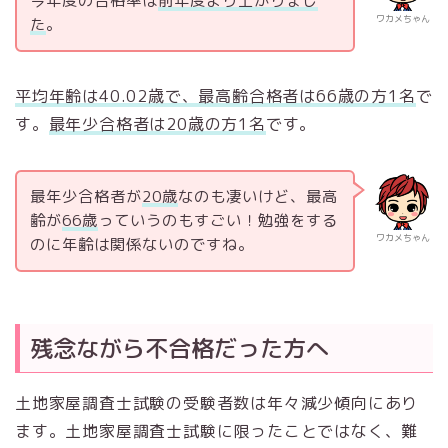
今年度の合格率は
前年度より上がりまし
ワカメちゃん
た
。
平均年齢は40.02歳で、最高齢合格者は66
歳の方1名
で
す。
最年少合格者は20歳の方1名
です。
最年少合格者が
20歳
なのも凄いけど、最高
齢が
66歳
っていうのもすごい！勉強をする
ワカメちゃん
のに年齢は関係ないのですね。
残念ながら不合格だった方へ
土地家屋調査士試験の受験者数は年々減少傾向にあり
ます。土地家屋調査士試験に限ったことではなく、難