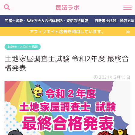
民法ラボ
宅建士試験・勉強方法＆合格体験記・資格取得情報
行政書士試験・勉強方法
アフィリエイト広告を利用しています。
勉強法・お役立ち情報
土地家屋調査士試験 令和2年度 最終合
格発表
2021年2月15日