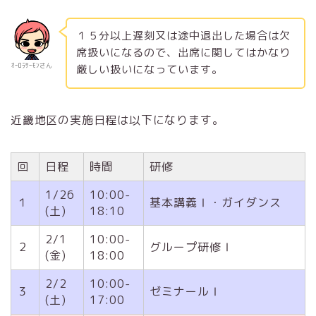
１５分以上遅刻又は途中退出した場合は欠
席扱いになるので、出席に関してはかなり
ｵｰﾛﾗｻｰﾓﾝさん
厳しい扱いになっています。
近畿地区の実施日程は以下になります。
回
日程
時間
研修
1/26
10:00-
１
基本講義Ⅰ・ガイダンス
(土)
18:10
2/1
10:00-
２
グループ研修Ⅰ
(金)
18:00
2/2
10:00-
３
ゼミナールⅠ
(土)
17:00