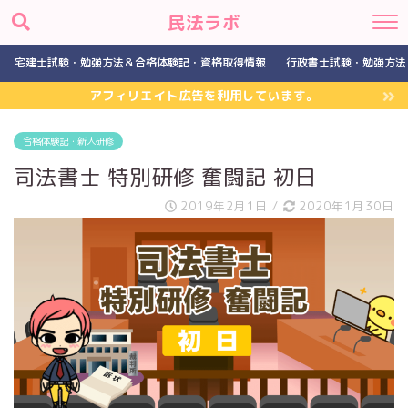
民法ラボ
宅建士試験・勉強方法＆合格体験記・資格取得情報
行政書士試験・勉強方法
アフィリエイト広告を利用しています。
合格体験記・新人研修
司法書士 特別研修 奮闘記 初日
2019年2月1日
/
2020年1月30日