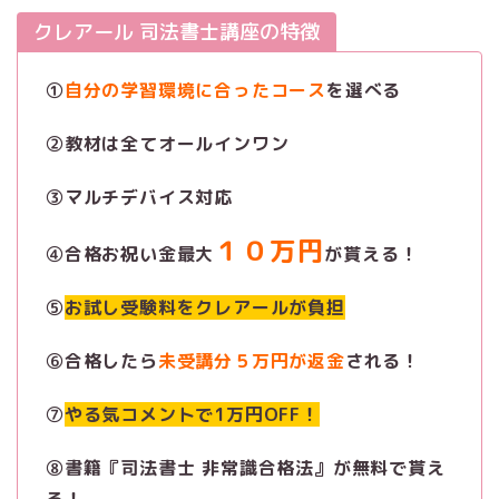
クレアール 司法書士講座の特徴
①
自分の学習環境に合ったコース
を選べる
②教材は全てオールインワン
③マルチデバイス対応
１０万円
④合格お祝い金最大
が貰える！
⑤
お試し受験料をクレアールが負担
⑥合格したら
未受講分５万円が返金
される！
⑦
やる気コメントで1万円OFF！
⑧書籍『司法書士 非常識合格法』が無料で貰え
る！