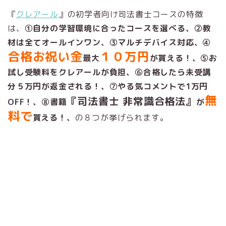
『
クレアール
』の初学者向け司法書士コースの特徴
は、
①自分の学習環境に合ったコースを選べる、②教
材は全てオールインワン、③マルチデバイス対応、④
合格お祝い金
１０万円
最大
が貰える！、⑤お
試し受験料をクレアールが負担、⑥合格したら未受講
分５万円が返金される！、⑦やる気コメントで1万円
無
『司法書士 非常識合格法』
OFF！、⑧書籍
が
料で
貰える！、
の８つが挙げられます。