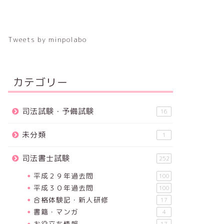
Tweets by minpolabo
カテゴリー
司法試験・予備試験
16
未分類
1
司法書士試験
252
平成２９年過去問
100
平成３０年過去問
100
合格体験記・新人研修
17
書籍・マンガ
4
お役立ち情報