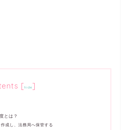
tents
[
]
hide
度とは？
を作成し、法務局へ保管する