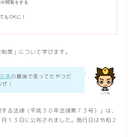
認や閲覧をする
てもOKに！
管制度」について学びます。
の記事
の最後で言ってたやつだ
むぜ！
のり男
関する法律（平成３０年法律第７３号）」は、
７月１３日に公布されました。施行日は令和２