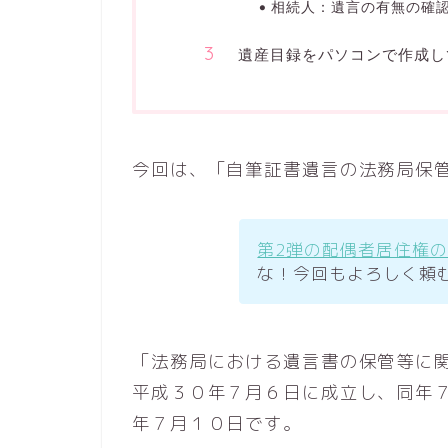
相続人：遺言の有無の確
遺産目録をパソコンで作成し
今回は、「自筆証書遺言の法務局保
第2弾の配偶者居住権
な！今回もよろしく頼
「法務局における遺言書の保管等に
平成３０年７月６日に成立し、同年
年７月１０日です。