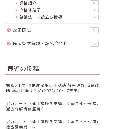
資格紹介
16
合格体験記
4
勉強法・お役立ち情報
27
改正民法
12
民法条文解説・語呂合わせ
78
最近の投稿
令和3年度 宅地建物取引士試験 解答速報 成績診
断 講評動画まとめ(2021/10/17実施)
アガルート宅建士講座を受講してみた４～受講:
過去問解析講座編１～
アガルート宅建士講座を受講してみた３～受講:
総合講義編１～