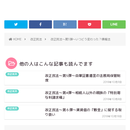
HOME
改正民法
改正民法～第1弾～いつどう変わった？債権法
他の人はこんな記事も読んでます
改正民法
改正民法～第5弾～自筆証書遺言の法務局保管制
度
2018年10月9日
改正民法
改正民法～第4弾～相続人以外の親族の『特別寄
与料請求権』
2018年10月8日
改正民法
改正民法～第６弾～賃貸借の『敷金』に関する取
り扱い
2018年10月18日