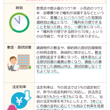
時効
飲食店や飲み屋のツケ1年・小売店のツケ2
年・診療費3年で権利が消滅するなどという
ように、
業種ごとにバラバラだった短期消
滅時効は廃止
となり、
「権利を行使できる
ことを知った時」から、一律5年
になった。
＊「権利を行使できる時から10年」という
のは存続で、今までと変わりありません。
敷金・原状回復
賃貸物件の敷金や、解約時の原状回復関係
の判例法理を、具体的に明文化した。
敷金
は原則返金
する事となった。
経年変化によ
る原状回復の義務は無くなり、賃借人の責
任で生じた損耗以外は、原状回復しなくて
もよくなった。
法定利率
法定利率は、今の民法では5％の固定制だ
が、昨今の低金利時代に対応し、民法改正
後は
年5％から⇒年3％
になる。ただし、当
初の法定利率を年3％とした上で、
3年ごと
に市場の金利に応じて1％刻みで利率を見直