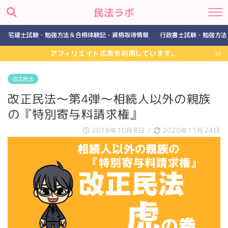
民法ラボ
宅建士試験・勉強方法＆合格体験記・資格取得情報
行政書士試験・勉強方法
アフィリエイト広告を利用しています。
改正民法
改正民法～第4弾～相続人以外の親族
の『特別寄与料請求権』
2018年10月8日
/
2020年11月24日