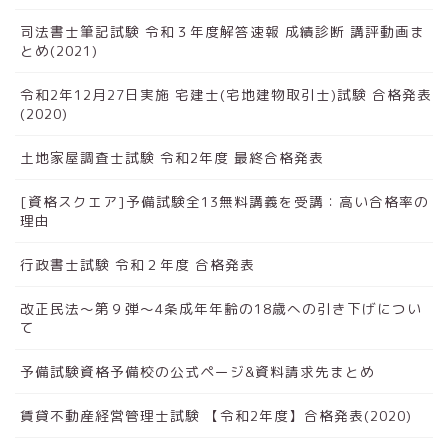
司法書士筆記試験 令和３年度解答速報 成績診断 講評動画ま
とめ(2021)
令和2年12月27日実施 宅建士(宅地建物取引士)試験 合格発表
(2020)
土地家屋調査士試験 令和2年度 最終合格発表
[資格スクエア]予備試験全13無料講義を受講：高い合格率の
理由
行政書士試験 令和２年度 合格発表
改正民法～第９弾～4条成年年齢の18歳への引き下げについ
て
予備試験資格予備校の公式ページ&資料請求先まとめ
賃貸不動産経営管理士試験 【令和2年度】合格発表(2020)