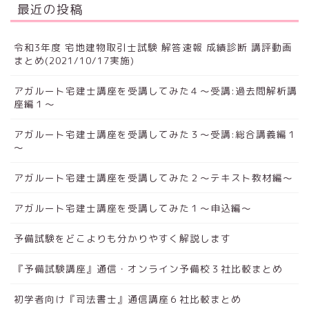
最近の投稿
令和3年度 宅地建物取引士試験 解答速報 成績診断 講評動画
まとめ(2021/10/17実施)
アガルート宅建士講座を受講してみた４～受講:過去問解析講
座編１～
アガルート宅建士講座を受講してみた３～受講:総合講義編１
～
アガルート宅建士講座を受講してみた２～テキスト教材編～
アガルート宅建士講座を受講してみた１～申込編～
予備試験をどこよりも分かりやすく解説します
『予備試験講座』通信・オンライン予備校３社比較まとめ
初学者向け『司法書士』通信講座６社比較まとめ