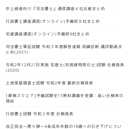
中上級者向け『司法書士』通信講座４社比較まとめ
行政書士講座通信(オンライン)予備校８社まとめ
宅建講座通信(オンライン)予備校9社まとめ
司法書士筆記試験 令和３年度解答速報 成績診断 講評動画ま
とめ(2021)
令和2年12月27日実施 宅建士(宅地建物取引士)試験 合格発表
(2020)
土地家屋調査士試験 令和2年度 最終合格発表
[資格スクエア]予備試験全13無料講義を受講：高い合格率の
理由
行政書士試験 令和２年度 合格発表
改正民法～第９弾～4条成年年齢の18歳への引き下げについ