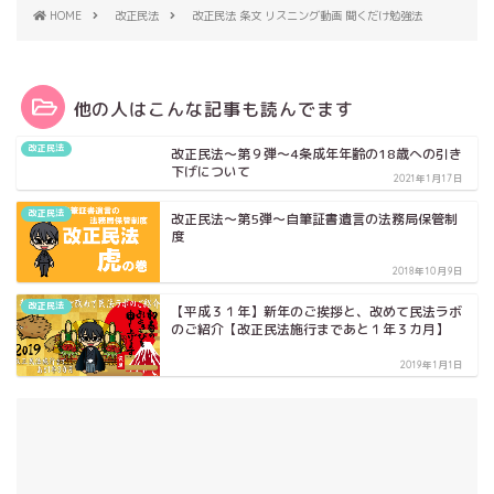
HOME
改正民法
改正民法 条文 リスニング動画 聞くだけ勉強法
他の人はこんな記事も読んでます
改正民法
改正民法～第９弾～4条成年年齢の18歳への引き
下げについて
2021年1月17日
改正民法
改正民法～第5弾～自筆証書遺言の法務局保管制
度
2018年10月9日
改正民法
【平成３１年】新年のご挨拶と、改めて民法ラボ
のご紹介【改正民法施行まであと１年３カ月】
2019年1月1日