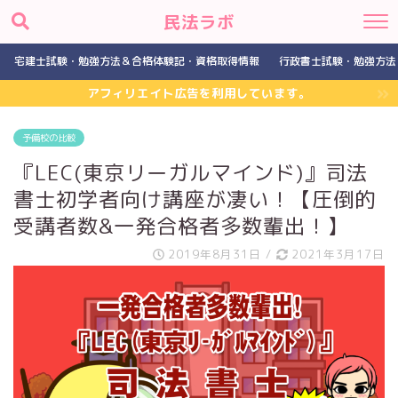
民法ラボ
宅建士試験・勉強方法＆合格体験記・資格取得情報
行政書士試験・勉強方法
アフィリエイト広告を利用しています。
予備校の比較
『LEC(東京リーガルマインド)』司法
書士初学者向け講座が凄い！【圧倒的
受講者数&一発合格者多数輩出！】
2019年8月31日
/
2021年3月17日