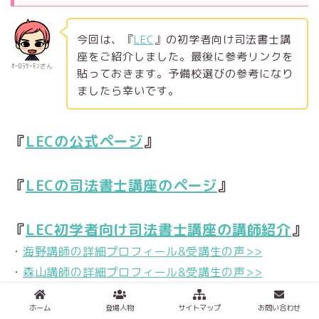
今回は、『
LEC
』の初学者向け司法書士講
座をご紹介しました。最後に参考リンクを
ｵｰﾛﾗｻｰﾓﾝさん
貼っておきます。予備校選びの参考になり
ましたら幸いです。
『
LECの公式ページ
』
『
LECの司法書士講座のページ
』
『
LEC初学者向け司法書士講座の講師紹介
』
・
海野講師の詳細プロフィール&受講生の声>>
・
森山講師の詳細プロフィール&受講生の声>>
・
佐々木講師の詳細プロフィール&受講生の声>>
ホーム
登場人物
サイトマップ
お問い合わせ
・
秋元講師の詳細プロフィール&受講生の声>>