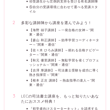
④受講生から圧倒的支持を受ける有名講師陣
⑤自分の受講環境に合わせて選べる受講スタ
イル
多彩な講師陣から講座を選んでみよう！
【海野 禎子講師】～一発合格の女神～”関
東・通信”
【森山 和正講師】～効率学習コーディネータ
ー～”関東・通信”
【佐々木 ひろみ講師】～頼れる合格ナビゲー
ター～”関東・通信”
【秋元 優里講師】～無駄学習を省くプロフェ
ッショナル～”関東・通信”
【吉澤 厚講師】～司法書士受験を成功に導く
熱き指揮官～”関東”
【根本 正次 講師】～熱血指導の達人～”関
東・通信”
LECの司法書士講座を、もっと知りたいあな
たにおススメ特典！
『初学者向けスターターキット』を請求する