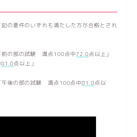
下記の要件のいずれも満たした方が合格とされ
前の部の試験 満点100点中
72.0
点以上」
中
81.0
点以上」
午後の部の試験 満点100点中
81.0
点以