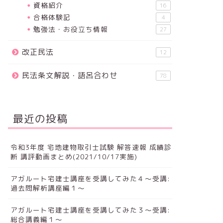
資格紹介
16
合格体験記
4
勉強法・お役立ち情報
27
改正民法
12
民法条文解説・語呂合わせ
78
最近の投稿
令和3年度 宅地建物取引士試験 解答速報 成績診
断 講評動画まとめ(2021/10/17実施)
アガルート宅建士講座を受講してみた４～受講:
過去問解析講座編１～
アガルート宅建士講座を受講してみた３～受講:
総合講義編１～