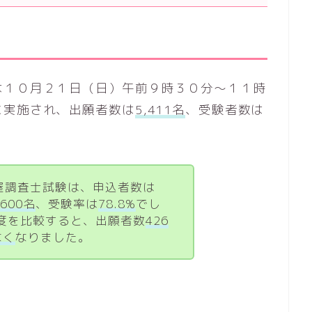
は１０月２１日（日）午前９時３０分～１１時
に実施され、出願者数は
5,411名
、受験者数は
屋調査士試験は、申込者数は
,600名
、受験率は
78.8%
でし
年度を比較すると、出願者数
426
なく
なりました。