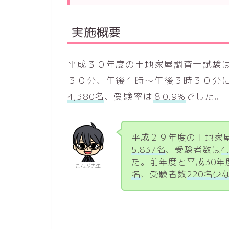
実施概要
平成３０年度の土地家屋調査士試験
３０分、午後１時～午後３時３０分
4,380名
、受験率は
８0.9%
でした。
平成２９年度の土地家
5,837名
、受験者数は
4
た。前年度と平成30
こんぶ先生
名
、受験者数
220名
少