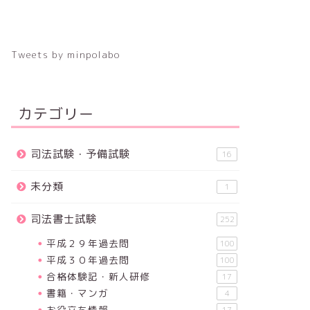
Tweets by minpolabo
カテゴリー
司法試験・予備試験
16
未分類
1
司法書士試験
252
平成２９年過去問
100
平成３０年過去問
100
合格体験記・新人研修
17
書籍・マンガ
4
お役立ち情報