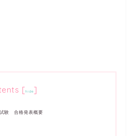
tents
[
]
hide
試験 合格発表概要