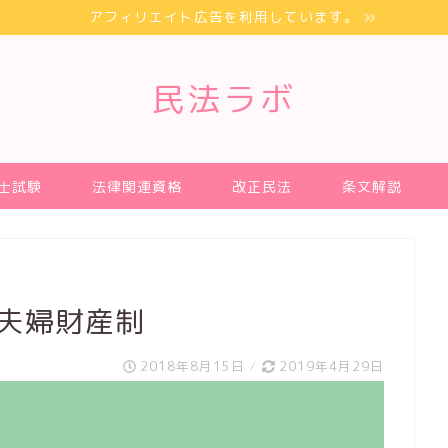
アフィリエイト広告を利用しています。
民法ラボ
士試験
法律関連資格
改正民法
条文解説
 夫婦財産制
2018年8月15日
/
2019年4月29日