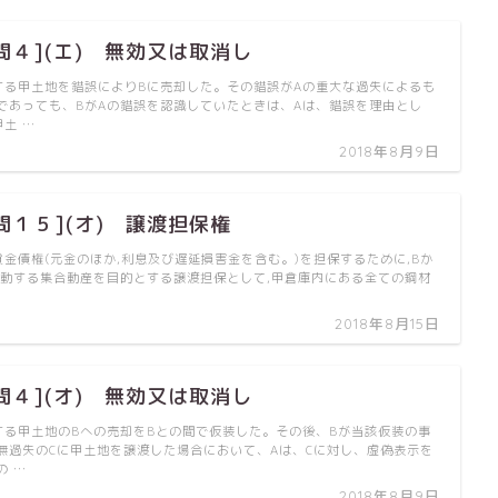
問４](エ) 無効又は取消し
する甲土地を錯誤によりBに売却した。その錯誤がAの重大な過失によるも
であっても、BがAの錯誤を認識していたときは、Aは、錯誤を理由とし
土 …
2018年8月9日
問１５](オ) 譲渡担保権
貸金債権(元金のほか,利息及び遅延損害金を含む。)を担保するために,Bか
変動する集合動産を目的とする譲渡担保として,甲倉庫内にある全ての鋼材
2018年8月15日
問４](オ) 無効又は取消し
する甲土地のBへの売却をBとの間で仮装した。その後、Bが当該仮装の事
無過失のCに甲土地を譲渡した場合において、Aは、Cに対し、虚偽表示を
の …
2018年8月9日