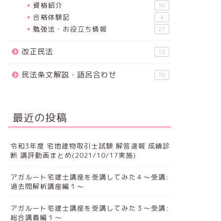
資格紹介
16
合格体験記
4
勉強法・お役立ち情報
27
改正民法
12
民法条文解説・語呂合わせ
78
最近の投稿
令和3年度 宅地建物取引士試験 解答速報 成績診
断 講評動画まとめ(2021/10/17実施)
アガルート宅建士講座を受講してみた４～受講:
過去問解析講座編１～
アガルート宅建士講座を受講してみた３～受講:
総合講義編１～