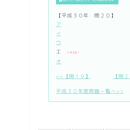
【平成３０年 問２０】
ア
イ
ウ
エ
←今ココ！
オ
<<【問１９】
【問２
平成３０年度問題一覧へ>>