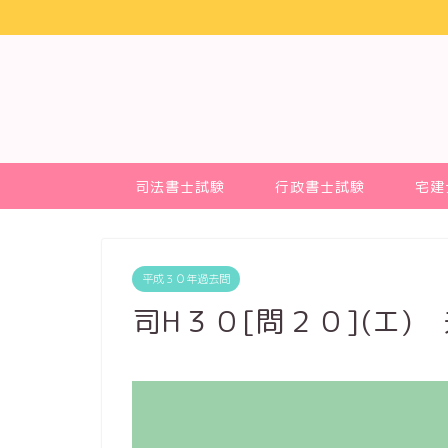
司法書士試験
行政書士試験
宅建
平成３０年過去問
司H３０[問２０](エ)