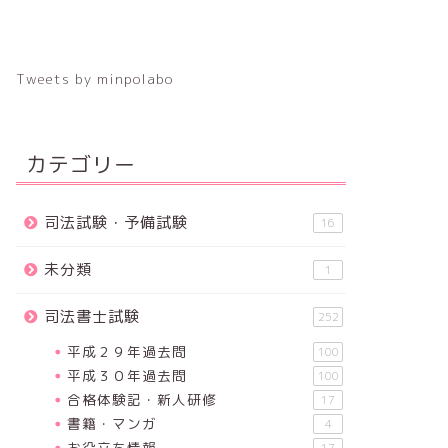
Tweets by minpolabo
カテゴリー
司法試験・予備試験
16
未分類
1
司法書士試験
252
平成２９年過去問
100
平成３０年過去問
100
合格体験記・新人研修
17
書籍・マンガ
4
お役立ち情報