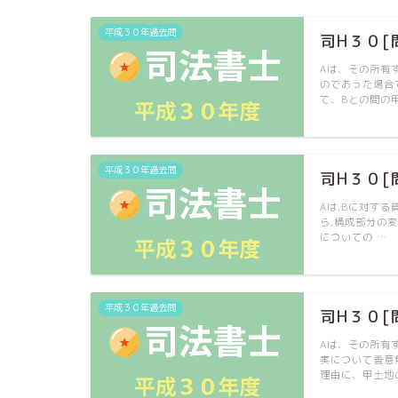
平成３０年過去問
司H３０[
Aは、その所有
のであった場合
て、Bとの間の甲
平成３０年過去問
司H３０[
Aは,Bに対する
ら,構成部分の
についての …
平成３０年過去問
司H３０[
Aは、その所有
実について善意
理由に、甲土地