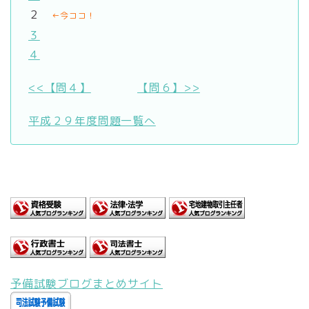
２
←今ココ！
３
４
<<【問４】
【問６】>>
平成２９年度問題一覧へ
予備試験ブログまとめサイト