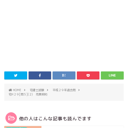
HOME
宅建士試験
平成２９年過去問
宅H２９[問５](２) 売買契約
他の人はこんな記事も読んでます