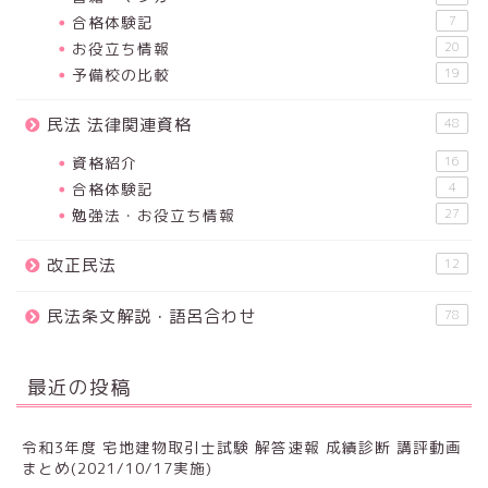
合格体験記
7
お役立ち情報
20
予備校の比較
19
民法 法律関連資格
48
資格紹介
16
合格体験記
4
勉強法・お役立ち情報
27
改正民法
12
民法条文解説・語呂合わせ
78
最近の投稿
令和3年度 宅地建物取引士試験 解答速報 成績診断 講評動画
まとめ(2021/10/17実施)