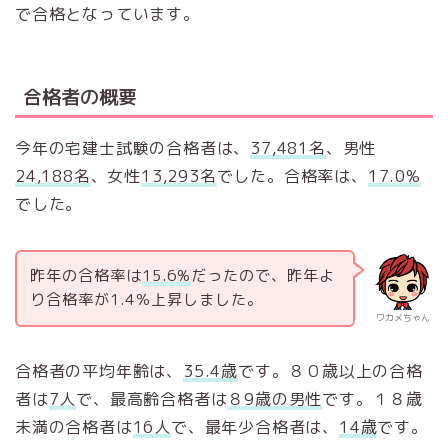
で合格となっています。
合格者の概要
今年の宅建士試験の合格者は、
37,481
名
、男性
24,188名
、女性
13,293名
でした。合格率は、
17.0%
でした。
昨年の合格率は
15.6%
だったので、昨年よ
り合格率が1.4％上昇しました。
ワカメちゃん
合格者の平均年齢は、
35.4歳
です。８０歳以上の合格
者は
7人
で、最高齢合格者は
８9歳の男性
です。１８歳
未満の合格者は
16人
で、最年少合格者は、
14歳
です。