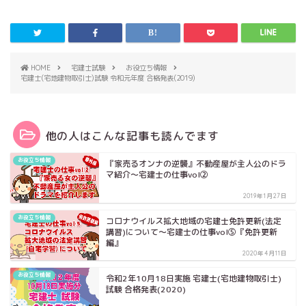
HOME
宅建士試験
お役立ち情報
宅建士(宅地建物取引士)試験 令和元年度 合格発表(2019)
他の人はこんな記事も読んでます
お役立ち情報
『家売るオンナの逆襲』不動産屋が主人公のドラ
マ紹介～宅建士の仕事vol②
2019年1月27日
お役立ち情報
コロナウイルス拡大地域の宅建士免許更新(法定
講習)について～宅建士の仕事vol⑤『免許更新
編』
2020年4月11日
お役立ち情報
令和2年10月18日実施 宅建士(宅地建物取引士)
試験 合格発表(2020)