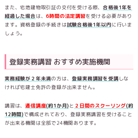
また、宅地建物取引証の交付を受ける際、
合格後1年を
経過した場合
は、
6時間の法定講習
を受ける必要があり
ます。資格登録の手続きは
試験合格後1年以内
に行いま
しょう。
登録実務講習 おすすめ実施機関
実務経験が２年未満
の方は、
登録実務講習を受講
しな
ければ宅建士免許の登録が出来ません。
講習は、
通信講座
(約1か月)
と
２日間のスクーリング
(約
12時間)
で構成されており、登録実務講習を受けること
が出来る機関は全部で24機関あります。