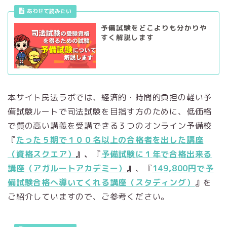
あわせて読みたい
予備試験をどこよりも分かりや
すく解説します
本サイト民法ラボでは、経済的・時間的負担の軽い予
備試験ルートで司法試験を目指す方のために、低価格
で質の高い講義を受講できる３つのオンライン予備校
『
たった５期で１００名以上の合格者を出した講座
（資格スクエア）
』、
『
予備試験に１年で合格出来る
講座（アガルートアカデミー）
』
、『
149,800円で予
備試験合格へ導いてくれる講座（スタディング）
』
を
ご紹介していますので、ご参考ください。