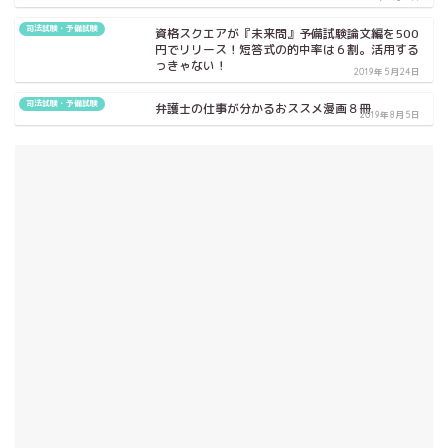
司法試験・予備試験
資格スクエアが『未来問』予備試験論文編を500
円でリリース！短答式の的中率は６割。活用する
っきゃない！
2019年5月24日
司法試験・予備試験
弁護士の仕事が分かるおススメ漫画８冊
2019年8月5日