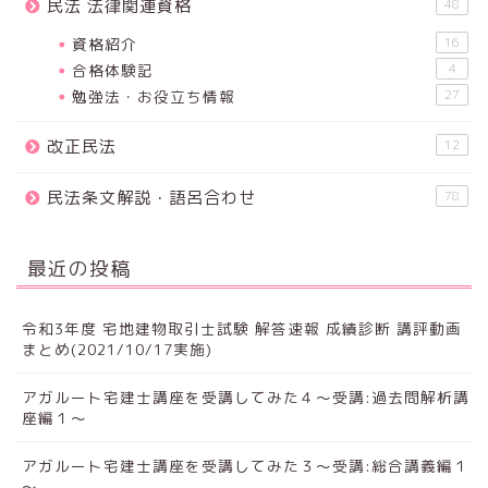
民法 法律関連資格
48
資格紹介
16
合格体験記
4
勉強法・お役立ち情報
27
改正民法
12
民法条文解説・語呂合わせ
78
最近の投稿
令和3年度 宅地建物取引士試験 解答速報 成績診断 講評動画
まとめ(2021/10/17実施)
アガルート宅建士講座を受講してみた４～受講:過去問解析講
座編１～
アガルート宅建士講座を受講してみた３～受講:総合講義編１
～