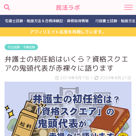
民法ラボ
宅建士試験・勉強方法＆合格体験記・資格取得情報
行政書士試験・勉強方法
アフィリエイト広告を利用しています。
司法試験・予備試験
弁護士の初任給はいくら？資格スクエ
アの鬼頭代表が赤裸々に語ります
2019年8月7日
/
2020年8月21日