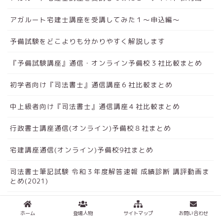
アガルート宅建士講座を受講してみた１～申込編～
予備試験をどこよりも分かりやすく解説します
『予備試験講座』通信・オンライン予備校３社比較まとめ
初学者向け『司法書士』通信講座６社比較まとめ
中上級者向け『司法書士』通信講座４社比較まとめ
行政書士講座通信(オンライン)予備校８社まとめ
宅建講座通信(オンライン)予備校9社まとめ
司法書士筆記試験 令和３年度解答速報 成績診断 講評動画ま
とめ(2021)
令和2年12月27日実施 宅建士(宅地建物取引士)試験 合格発表
(2020)
ホーム
登場人物
サイトマップ
お問い合わせ