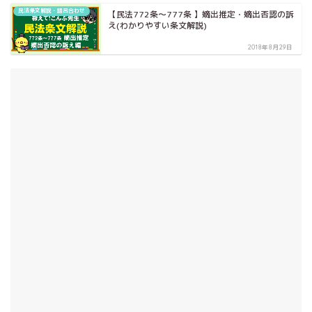
民法条文解説・語呂合わせ
【民法772条～777条 】嫡出推定・嫡出否認の訴
え(わかりやすい条文解説)
2018年8月29日