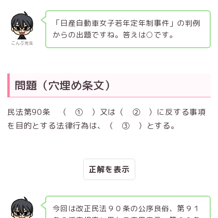
「日産自動車女子若年定年制事件」の判例
からの出題ですね。答えは○です。
こんぶ先生
問題（穴埋め条文）
民法第90条
（
① ）
又は
（
② ）
に反する事項
を目的とする法律行為は、
（
③ ）
とする。
正解
今回は改正民法９０条の公序良俗、第９１