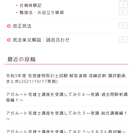
合格体験記
4
勉強法・お役立ち情報
27
改正民法
12
民法条文解説・語呂合わせ
78
最近の投稿
令和3年度 宅地建物取引士試験 解答速報 成績診断 講評動画
まとめ(2021/10/17実施)
アガルート宅建士講座を受講してみた４～受講:過去問解析講
座編１～
アガルート宅建士講座を受講してみた３～受講:総合講義編１
～
アガルート宅建士講座を受講してみた２～テキスト教材編～