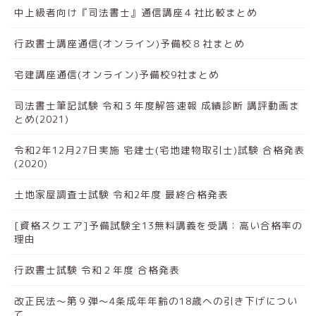
中上級者向け『司法書士』通信講座４社比較まとめ
行政書士講座通信(オンライン)予備校８社まとめ
宅建講座通信(オンライン)予備校9社まとめ
司法書士筆記試験 令和３年度解答速報 成績診断 講評動画ま
とめ(2021)
令和2年12月27日実施 宅建士(宅地建物取引士)試験 合格発表
(2020)
土地家屋調査士試験 令和2年度 最終合格発表
[資格スクエア]予備試験全13無料講義を受講：高い合格率の
理由
行政書士試験 令和２年度 合格発表
改正民法～第９弾～4条成年年齢の18歳への引き下げについ
て