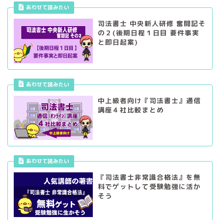
あわせて読みたい
司法書士 中央新人研修 奮闘記そ
の２(後期日程１日目 要件事実
と即日起案)
あわせて読みたい
中上級者向け『司法書士』通信
講座４社比較まとめ
あわせて読みたい
『司法書士非常識合格法』を無
料でゲットして受験勉強に活か
そう