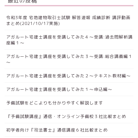
最近の投稿
令和3年度 宅地建物取引士試験 解答速報 成績診断 講評動画
まとめ(2021/10/17実施)
アガルート宅建士講座を受講してみた４～受講:過去問解析講
座編１～
アガルート宅建士講座を受講してみた３～受講:総合講義編１
～
アガルート宅建士講座を受講してみた２～テキスト教材編～
アガルート宅建士講座を受講してみた１～申込編～
予備試験をどこよりも分かりやすく解説します
『予備試験講座』通信・オンライン予備校３社比較まとめ
初学者向け『司法書士』通信講座６社比較まとめ