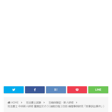
HOME
司法書士試験
合格体験記・新人研修
司法書士 中央新人研修 奮闘記その３(後期日程２日目 倫理事例研究「民事訴訟事件」)