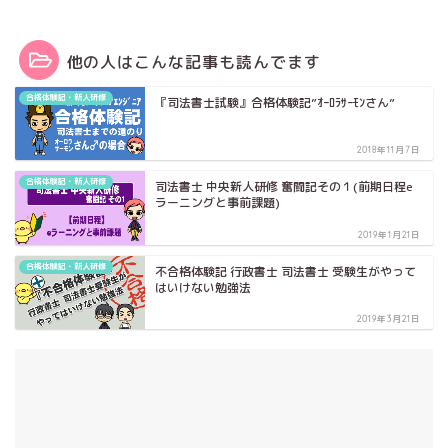
他の人はこんな記事も読んでます
合格体験記・新人研修
『司法書士試験』合格体験記”ｵｰﾛﾗｻｰﾓﾝさん”
2018年11月7日
合格体験記・新人研修
司法書士 中央新人研修 奮闘記その１(前期日程e
ラーニングと事前課題)
2019年1月21日
合格体験記・新人研修
不合格体験記 行政書士 司法書士 受験生がやって
はいけない勉強法
2019年3月21日