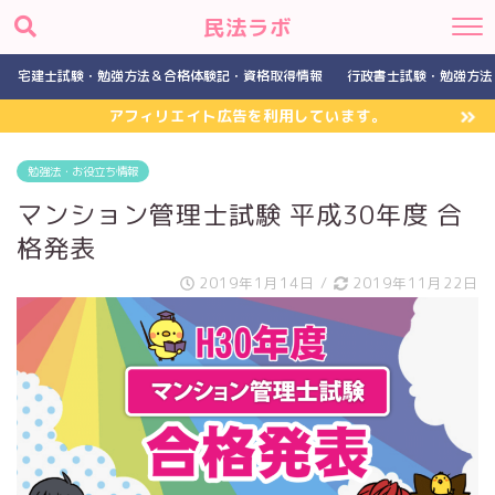
民法ラボ
宅建士試験・勉強方法＆合格体験記・資格取得情報
行政書士試験・勉強方法
アフィリエイト広告を利用しています。
勉強法・お役立ち情報
マンション管理士試験 平成30年度 合
格発表
2019年1月14日
/
2019年11月22日