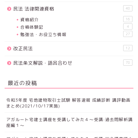
民法 法律関連資格
48
資格紹介
16
合格体験記
4
勉強法・お役立ち情報
27
改正民法
12
民法条文解説・語呂合わせ
78
最近の投稿
令和3年度 宅地建物取引士試験 解答速報 成績診断 講評動画
まとめ(2021/10/17実施)
アガルート宅建士講座を受講してみた４～受講:過去問解析講
座編１～