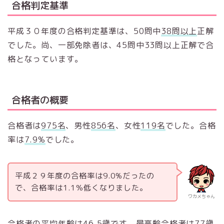
合格判定基準
平成３０年度の合格判定基準は、50問中
38問以上
正解
でした。尚、一部免除者は、45問中33問以上正解で合
格となっています。
合格者の概要
合格者は
975名
、男性
856名
、女性
119名
でした。合格
率は
7.9%
でした。
平成２９年度の合格率は9.0%だったの
で、合格率は1.1％低くなりました。
ワカメちゃん
合格者の平均年齢は
46.5歳
です。
最高齢合格者は77歳