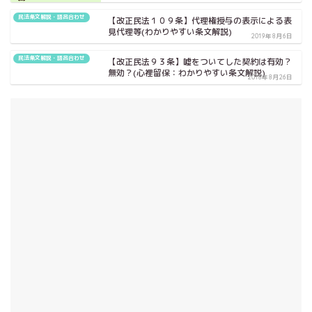
民法条文解説・語呂合わせ
【改正民法１０９条】代理権授与の表示による表
見代理等(わかりやすい条文解説)
2019年8月6日
民法条文解説・語呂合わせ
【改正民法９３条】嘘をついてした契約は有効？
無効？(心裡留保：わかりやすい条文解説)
2018年8月26日