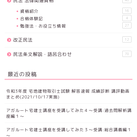
民法 法律関連資格
資格紹介
16
合格体験記
4
勉強法・お役立ち情報
27
改正民法
12
民法条文解説・語呂合わせ
78
最近の投稿
令和3年度 宅地建物取引士試験 解答速報 成績診断 講評動画
まとめ(2021/10/17実施)
アガルート宅建士講座を受講してみた４～受講:過去問解析講
座編１～
アガルート宅建士講座を受講してみた３～受講:総合講義編１
～