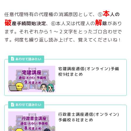
本
任意代理特有の代理権の消滅原因として、⑤
人の
破
解
産手続開始決定
、⑥本人又は代理人の
除
があり
ます。それぞれから１～２文字をとったゴロ合わせで
す。何度も繰り返し読み上げて、覚えてくださいね！
あわせて読みたい
宅建講座通信(オンライン)予備
校9社まとめ
あわせて読みたい
行政書士講座通信(オンライン)
予備校８社まとめ