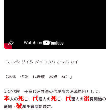
「ホンシ ダイシ ダイコウハ ホンハ カイ
（本死 代死 代後破 本破 解）」
法定代理・任意代理共通の代理権の消滅原因として、
本
死
代
死
代
後
人の
亡
、
理人の
亡
、
理人の
見開始の
破
審判・
産手続開始決定
、