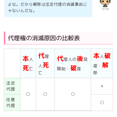
よな。だから解除は法定代理の消滅事由じ
のりお
ゃないんだな。
代理権の消滅原因の比較表
代
本
破
理
人
本
代
後
人
理人の
見
死
解
人
産・
死
破
亡
開始・
産
亡
除
法定
×
代理
○
○
○
任意
○
代理