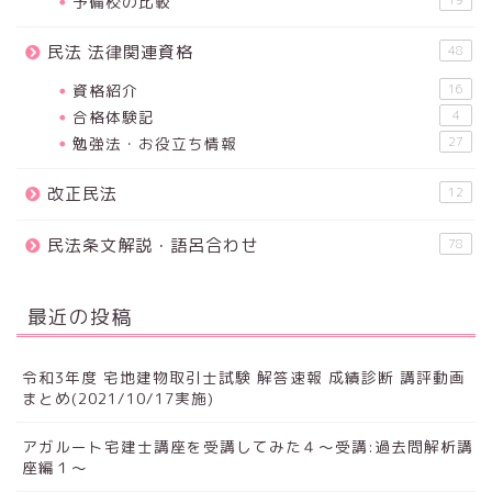
予備校の比較
民法 法律関連資格
48
資格紹介
16
合格体験記
4
勉強法・お役立ち情報
27
改正民法
12
民法条文解説・語呂合わせ
78
最近の投稿
令和3年度 宅地建物取引士試験 解答速報 成績診断 講評動画
まとめ(2021/10/17実施)
アガルート宅建士講座を受講してみた４～受講:過去問解析講
座編１～