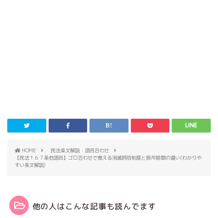
HOME
民法条文解説・語呂合わせ
【民法１６７条他語呂】ゴロ合わせで覚える消滅時効制度と除斥期間の違い(わかりや
すい条文解説)
他の人はこんな記事も読んでます