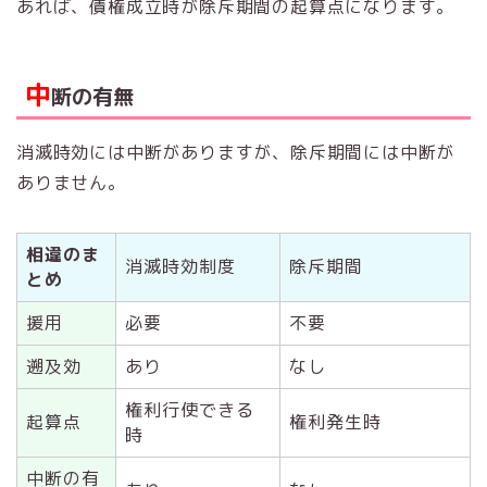
あれば、債権成立時が除斥期間の起算点になります。
中
断の有無
消滅時効には中断がありますが、除斥期間には中断が
ありません。
相違のま
消滅時効制度
除斥期間
とめ
援用
必要
不要
遡及効
あり
なし
権利行使できる
起算点
権利発生時
時
中断の有