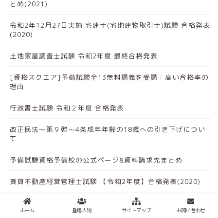
とめ(2021)
令和2年12月27日実施 宅建士(宅地建物取引士)試験 合格発表
(2020)
土地家屋調査士試験 令和2年度 最終合格発表
[資格スクエア]予備試験全13無料講義を受講：高い合格率の
理由
行政書士試験 令和２年度 合格発表
改正民法～第９弾～4条成年年齢の18歳への引き下げについ
て
予備試験資格予備校の公式ページ&資料請求先まとめ
賃貸不動産経営管理士試験 【令和2年度】合格発表(2020)
司法書士資格試験予備校の公式ページ&資料請求先まとめ
ホーム
登場人物
サイトマップ
お問い合わせ