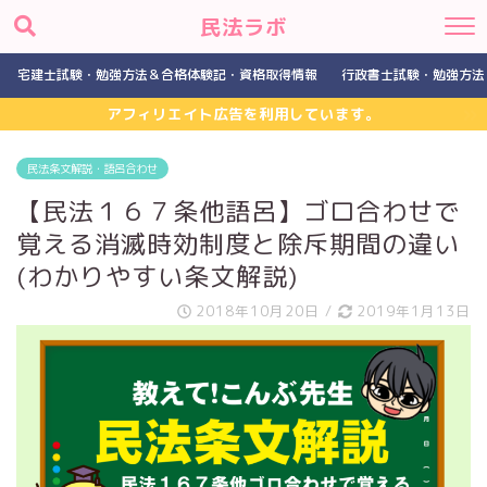
民法ラボ
宅建士試験・勉強方法＆合格体験記・資格取得情報
行政書士試験・勉強方法
アフィリエイト広告を利用しています。
民法条文解説・語呂合わせ
【民法１６７条他語呂】ゴロ合わせで
覚える消滅時効制度と除斥期間の違い
(わかりやすい条文解説)
2018年10月20日
/
2019年1月13日