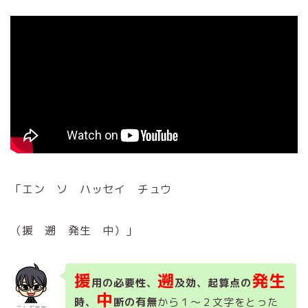
「エン ソ ハッセイ チュウ
（援 遡 発生 中）」
援
遡
発生
用の必要性、
及効、起算点の
中
時、
断の有無
から１～２文字をとった