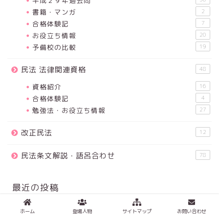
平成２９年過去問
書籍・マンガ
2
合格体験記
7
お役立ち情報
20
予備校の比較
19
民法 法律関連資格
48
資格紹介
16
合格体験記
4
勉強法・お役立ち情報
27
改正民法
12
民法条文解説・語呂合わせ
78
最近の投稿
ホーム
登場人物
サイトマップ
お問い合わせ
令和3年度 宅地建物取引士試験 解答速報 成績診断 講評動画