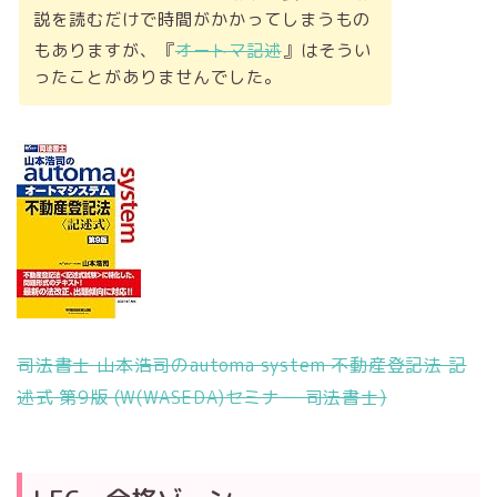
説を読むだけで時間がかかってしまうもの
もありますが、『
オートマ記述
』はそうい
ったことがありませんでした。
司法書士 山本浩司のautoma system 不動産登記法 記
述式 第9版 (W(WASEDA)セミナー 司法書士)