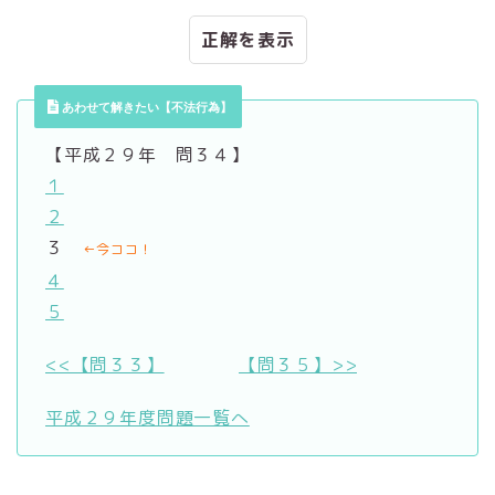
正解
あわせて解きたい【不法行為】
【平成２９年 問３４】
１
２
３
←今ココ！
４
５
<<【問３３】
【問３５】>>
平成２９年度問題一覧へ