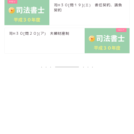
司H３０[問１９](エ) 委任契約、請負
契約
司H３０[問２０](ア) 夫婦財産制