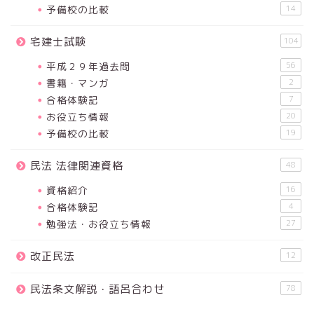
予備校の比較
14
宅建士試験
104
平成２９年過去問
56
書籍・マンガ
2
合格体験記
7
お役立ち情報
20
予備校の比較
19
民法 法律関連資格
48
資格紹介
16
合格体験記
4
勉強法・お役立ち情報
27
改正民法
12
民法条文解説・語呂合わせ
78