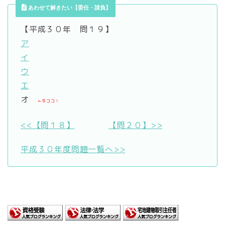
あわせて解きたい【委任・請負】
【平成３０年 問１９】
ア
イ
ウ
エ
オ
←今ココ！
<<【問１８】
【問２０】>>
平成３０年度問題一覧へ>>