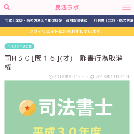
民法ラボ
宅建士試験・勉強方法＆合格体験記・資格取得情報
行政書士試験・勉強方法
アフィリエイト広告を利用しています。
平成３０年過去問
司H３０[問１６](オ) 詐害行為取消
権
2018年8月15日
/
2018年11月11日