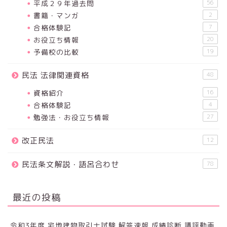
平成２９年過去問
56
書籍・マンガ
2
合格体験記
7
お役立ち情報
20
予備校の比較
19
民法 法律関連資格
48
資格紹介
16
合格体験記
4
勉強法・お役立ち情報
27
改正民法
12
民法条文解説・語呂合わせ
78
最近の投稿
令和3年度 宅地建物取引士試験 解答速報 成績診断 講評動画