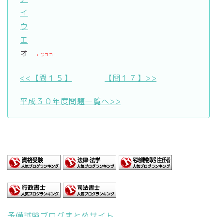
イ
ウ
エ
オ
←今ココ！
<<【問１５】
【問１７】>>
平成３０年度問題一覧へ>>
予備試験ブログまとめサイト