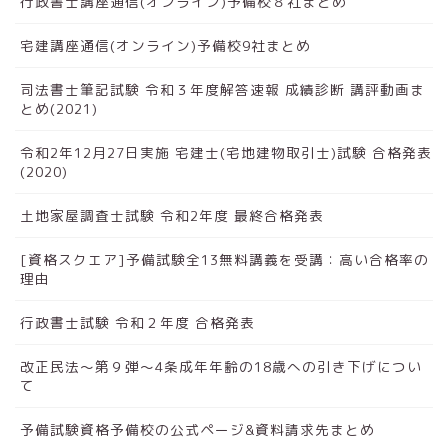
行政書士講座通信(オンライン)予備校８社まとめ
宅建講座通信(オンライン)予備校9社まとめ
司法書士筆記試験 令和３年度解答速報 成績診断 講評動画ま
とめ(2021)
令和2年12月27日実施 宅建士(宅地建物取引士)試験 合格発表
(2020)
土地家屋調査士試験 令和2年度 最終合格発表
[資格スクエア]予備試験全13無料講義を受講：高い合格率の
理由
行政書士試験 令和２年度 合格発表
改正民法～第９弾～4条成年年齢の18歳への引き下げについ
て
予備試験資格予備校の公式ページ&資料請求先まとめ