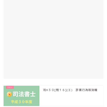
司H３０[問１６](エ) 詐害行為取消権