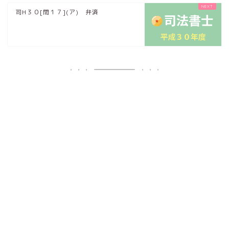
司H３０[問１７](ア) 弁済