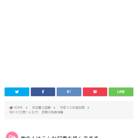
HOME
司法書士試験
平成３０年過去問
司H３０[問１６](オ) 詐害行為取消権