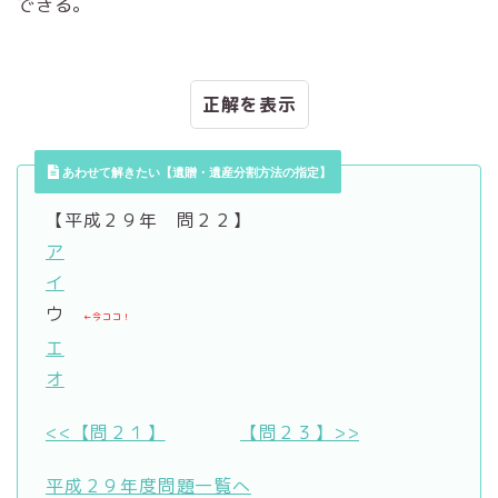
できる。
正解
あわせて解きたい【遺贈・遺産分割方法の指定】
【平成２９年 問２２】
ア
イ
ウ
←今ココ！
エ
オ
<<【問２１】
【問２３】>>
平成２９年度問題一覧へ