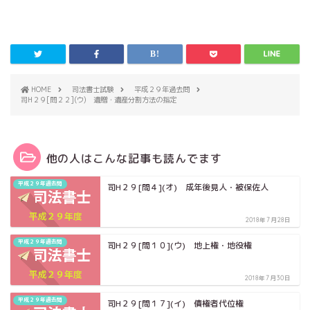
HOME
司法書士試験
平成２９年過去問
司H２９[問２２](ウ) 遺贈・遺産分割方法の指定
他の人はこんな記事も読んでます
平成２９年過去問
司H２９[問４](オ) 成年後見人・被保佐人
2018年7月28日
平成２９年過去問
司H２９[問１０](ウ) 地上権・地役権
2018年7月30日
平成２９年過去問
司H２９[問１７](イ) 債権者代位権