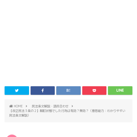
HOME
民法条文解説・語呂合わせ
【改正民法３条の２】酩酊状態でした行為は有効？無効？（意思能力：わかりやすい
民法条文解説）