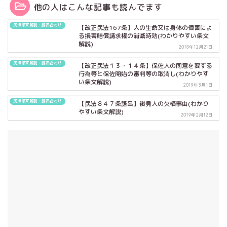
他の人はこんな記事も読んでます
民法条文解説・語呂合わせ
【改正民法167条】人の生命又は身体の侵害によ
る損害賠償請求権の消滅時効(わかりやすい条文
解説)
2018年12月21日
民法条文解説・語呂合わせ
【改正民法１３・１４条】保佐人の同意を要する
行為等と保佐開始の審判等の取消し(わかりやす
い条文解説)
2019年3月1日
民法条文解説・語呂合わせ
【民法８４７条語呂】後見人の欠格事由(わかり
やすい条文解説)
2019年2月12日