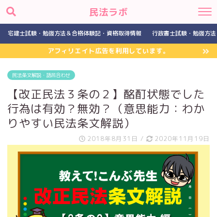
民法ラボ
宅建士試験・勉強方法＆合格体験記・資格取得情報
行政書士試験・勉強方法
アフィリエイト広告を利用しています。
民法条文解説・語呂合わせ
【改正民法３条の２】酩酊状態でした
行為は有効？無効？（意思能力：わか
りやすい民法条文解説）
2018年8月31日
/
2020年11月19日