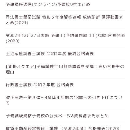
宅建講座通信(オンライン)予備校9社まとめ
司法書士筆記試験 令和３年度解答速報 成績診断 講評動画ま
とめ(2021)
令和2年12月27日実施 宅建士(宅地建物取引士)試験 合格発表
(2020)
土地家屋調査士試験 令和2年度 最終合格発表
[資格スクエア]予備試験全13無料講義を受講：高い合格率の
理由
行政書士試験 令和２年度 合格発表
改正民法～第９弾～4条成年年齢の18歳への引き下げについ
て
予備試験資格予備校の公式ページ&資料請求先まとめ
賃貸不動産経営管理士試験 【令和2年度】合格発表(2020)