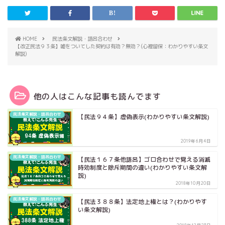
HOME
民法条文解説・語呂合わせ
【改正民法９３条】嘘をついてした契約は有効？無効？(心裡留保：わかりやすい条文
解説)
他の人はこんな記事も読んでます
民法条文解説・語呂合わせ
【民法９４条】虚偽表示(わかりやすい条文解説)
2019年6月4日
民法条文解説・語呂合わせ
【民法１６７条他語呂】ゴロ合わせで覚える消滅
時効制度と除斥期間の違い(わかりやすい条文解
説)
2018年10月20日
民法条文解説・語呂合わせ
【民法３８８条】法定地上権とは？(わかりやす
い条文解説)