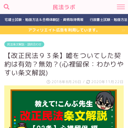
民法ラボ
宅建士試験・勉強方法＆合格体験記・資格取得情報
行政書士試験・勉強方法
アフィリエイト広告を利用しています。
民法条文解説・語呂合わせ
【改正民法９３条】嘘をついてした契
約は有効？無効？(心裡留保：わかりや
すい条文解説)
2018年8月26日
/
2020年11月22日