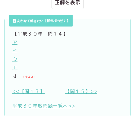
正解
あわせて解きたい【抵当権の効力】
【平成３０年 問１４】
ア
イ
ウ
エ
オ
←今ココ！
<<【問１３】
【問１５】>>
平成３０年度問題一覧へ>>