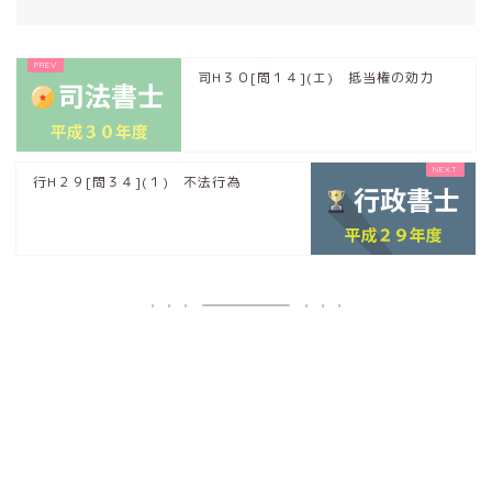
司H３０[問１４](エ) 抵当権の効力
行H２９[問３４](１) 不法行為