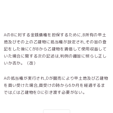
AのBに対する金銭債権を担保するために,B所有の甲土
地及びその上の乙建物に抵当権が設定され,その旨の登
記をした後にCがBから乙建物を賃借して使用収益して
いた場合に関する次の記述は,判例の趣旨に照らし正し
いか否か。（改）
Aの抵当権が実行され,Dが競売により甲土地及び乙建物
を買い受けた場合,買受けの時から6か月を経過するま
では,Cは乙建物をDに引き渡す必要がない。