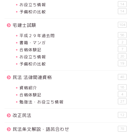
お役立ち情報
14
予備校の比較
14
宅建士試験
104
平成２９年過去問
56
書籍・マンガ
2
合格体験記
7
お役立ち情報
20
予備校の比較
19
民法 法律関連資格
48
資格紹介
16
合格体験記
4
勉強法・お役立ち情報
27
改正民法
12
民法条文解説・語呂合わせ
78