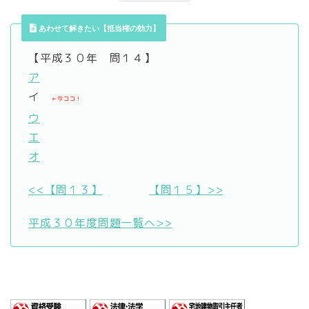
あわせて解きたい【抵当権の効力】
【平成３０年 問１４】
ア
イ
←今ココ！
ウ
エ
オ
<<【問１３】
【問１５】>>
平成３０年度問題一覧へ>>