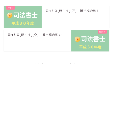
司H３０[問１４](ア) 抵当権の効力
司H３０[問１４](ウ) 抵当権の効力