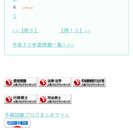
４
←今ココ！
５
<<【問８】
【問１０】>>
平成３０年度問題一覧へ>>
予備試験ブログまとめサイト