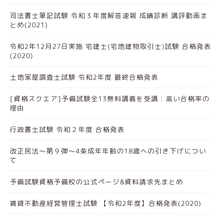
司法書士筆記試験 令和３年度解答速報 成績診断 講評動画ま
とめ(2021)
令和2年12月27日実施 宅建士(宅地建物取引士)試験 合格発表
(2020)
土地家屋調査士試験 令和2年度 最終合格発表
[資格スクエア]予備試験全13無料講義を受講：高い合格率の
理由
行政書士試験 令和２年度 合格発表
改正民法～第９弾～4条成年年齢の18歳への引き下げについ
て
予備試験資格予備校の公式ページ&資料請求先まとめ
賃貸不動産経営管理士試験 【令和2年度】合格発表(2020)