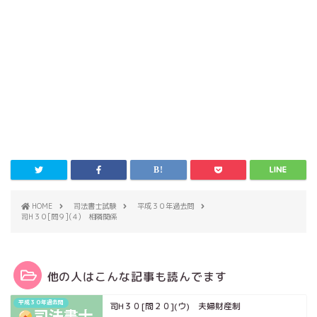
HOME
司法書士試験
平成３０年過去問
司H３０[問９](４) 相隣関係
他の人はこんな記事も読んでます
平成３０年過去問
司H３０[問２０](ウ) 夫婦財産制