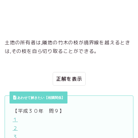
土地の所有者は,隣地の竹木の枝が境界線を越えるとき
は,その枝を自ら切り取ることができる。
正解
あわせて解きたい【相隣関係】
【平成３０年 問９】
１
２
３