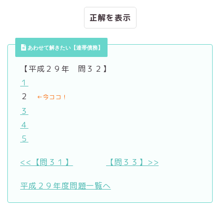
正解
あわせて解きたい【連帯債務】
【平成２９年 問３２】
１
２
←今ココ！
３
４
５
<<【問３１】
【問３３】>>
平成２９年度問題一覧へ