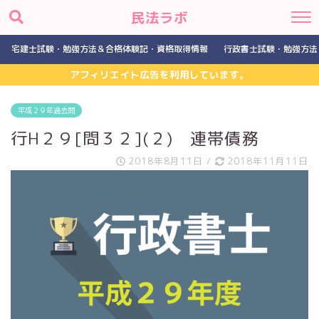
民法ラボ
宅建士試験・勉強方法＆合格体験記・資格取得情報
行政書士試験・勉強方法
アフィリエイト広告を利用しています。
平成２９年過去問
行H２９[問３２](２) 連帯債務
2018年8月11日
/
2018年11月11日