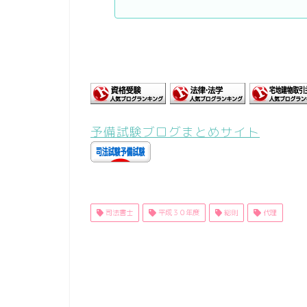
予備試験ブログまとめサイト
司法書士
平成３０年度
総則
代理