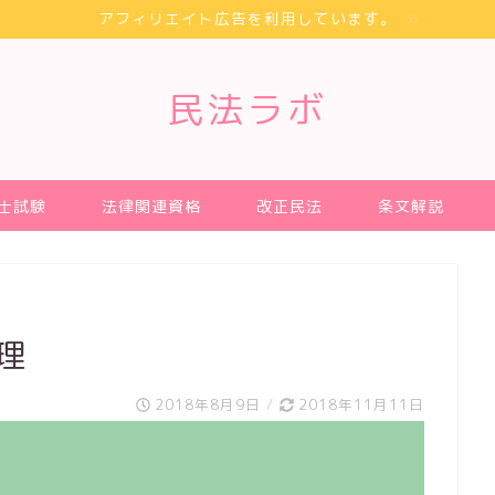
アフィリエイト広告を利用しています。
民法ラボ
士試験
法律関連資格
改正民法
条文解説
代理
2018年8月9日
/
2018年11月11日