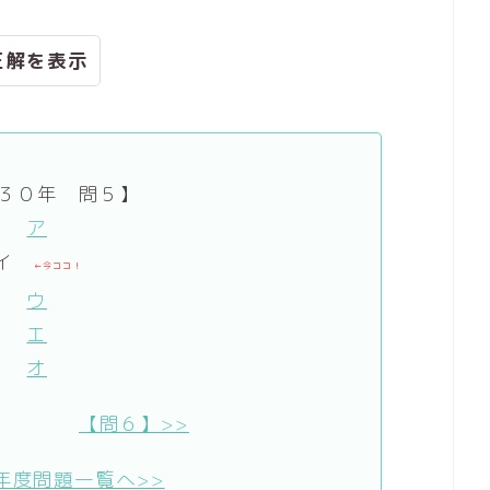
正解
３０年 問５】
ア
イ
←今ココ！
ウ
エ
オ
【問６】>>
年度問題一覧へ>>