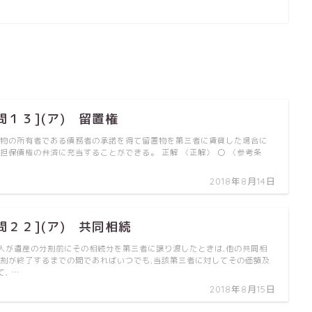
問１３](ア) 留置権
置物の所有者である債務者の承諾を得て留置物を第三者に賃貸した場合に
被担保債権の弁済に充当することができる。 正解 〈正解〉 〇 〈参考条
2018年8月14日
問２２](ア) 共同相続
人が遺産の分割前にその相続分を第三者に譲り渡したときは,他の共同相
分割が終了するまでの間であればいつでも,当該第三者に対してその価額及
, …
2018年8月15日