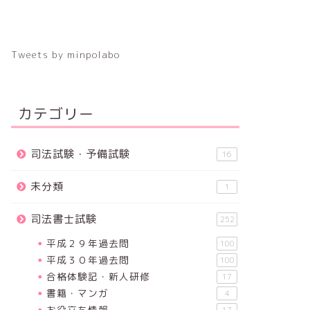
Tweets by minpolabo
カテゴリー
司法試験・予備試験
16
未分類
1
司法書士試験
252
平成２９年過去問
100
平成３０年過去問
100
合格体験記・新人研修
17
書籍・マンガ
4
お役立ち情報