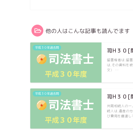
他の人はこんな記事も読んでます
平成３０年過去問
司H３０[
留置権者は,留
は,その賃料を
文〉 …
平成３０年過去問
司H３０[
共同相続人の一
続人は,遺産の
び費用を償還して