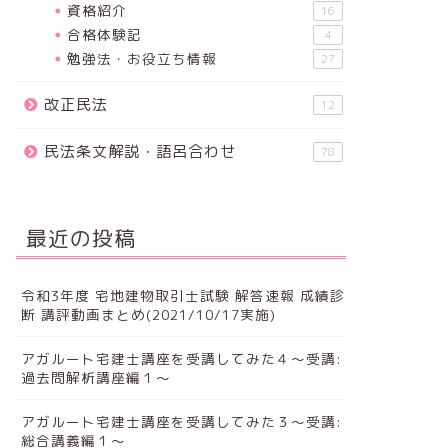
資格紹介
16
合格体験記
4
勉強法・お役立ち情報
27
改正民法
12
民法条文解説・語呂合わせ
78
最近の投稿
令和3年度 宅地建物取引士試験 解答速報 成績診
断 講評動画まとめ(2021/10/17実施)
アガルート宅建士講座を受講してみた４～受講:
過去問解析講座編１～
アガルート宅建士講座を受講してみた３～受講:
総合講義編１～