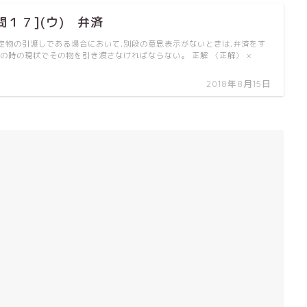
問１７](ウ) 弁済
定物の引渡しである場合において,別段の意思表示がないときは,弁済をす
生の時の現状でその物を引き渡さなければならない。 正解 〈正解〉 ×
2018年8月15日