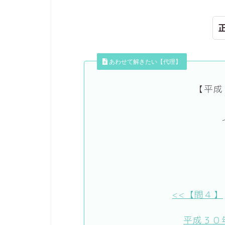
あわせて解きたい【代理】
【平成
<<【問４】
平成３０