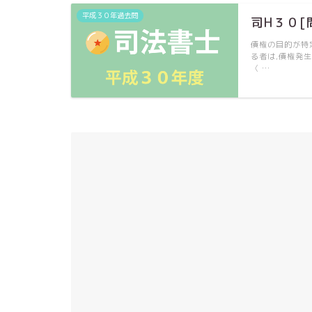
平成３０年過去問
司H３０[
債権の目的が特
る者は,債権発
〈 …