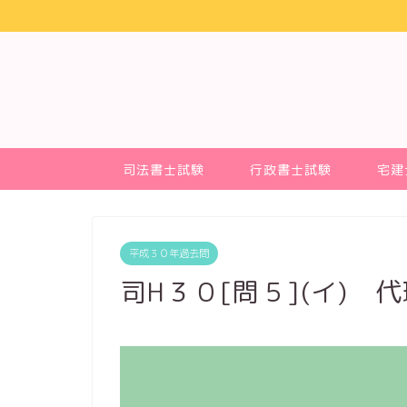
司法書士試験
行政書士試験
宅建
平成３０年過去問
司H３０[問５](イ) 