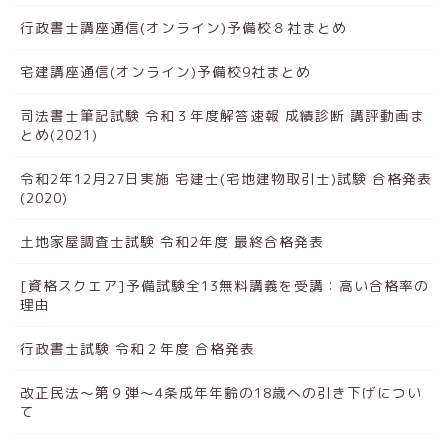
行政書士講座通信(オンライン)予備校８社まとめ
宅建講座通信(オンライン)予備校9社まとめ
司法書士筆記試験 令和３年度解答速報 成績診断 講評動画ま
とめ(2021)
令和2年12月27日実施 宅建士(宅地建物取引士)試験 合格発表
(2020)
土地家屋調査士試験 令和2年度 最終合格発表
[資格スクエア]予備試験全13無料講義を受講：高い合格率の
理由
行政書士試験 令和２年度 合格発表
改正民法～第９弾～4条成年年齢の18歳への引き下げについ
て