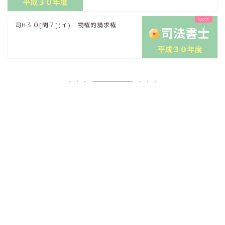
司H３０[問７](イ) 物権的請求権