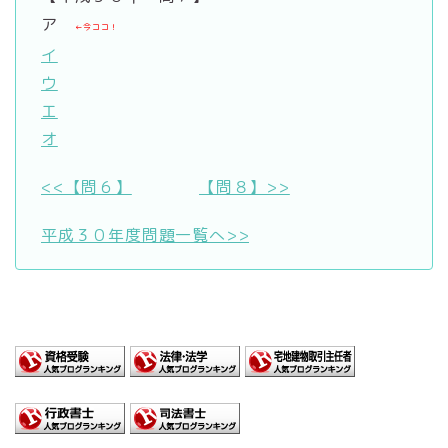
ア
←今ココ！
イ
ウ
エ
オ
<<【問６】
【問８】>>
平成３０年度問題一覧へ>>