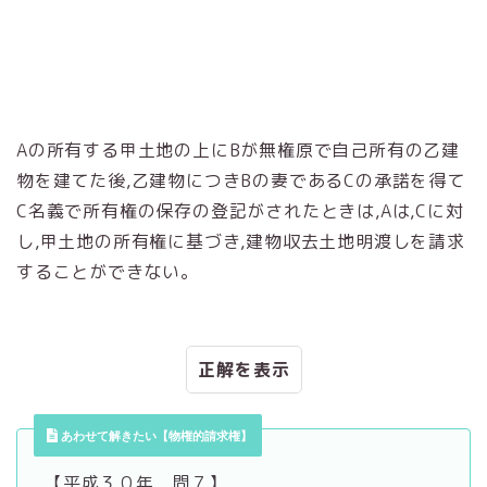
Aの所有する甲土地の上にBが無権原で自己所有の乙建
物を建てた後,乙建物につきBの妻であるCの承諾を得て
C名義で所有権の保存の登記がされたときは,Aは,Cに対
し,甲土地の所有権に基づき,建物収去土地明渡しを請求
することができない。
正解
あわせて解きたい【物権的請求権】
【平成３０年 問７】