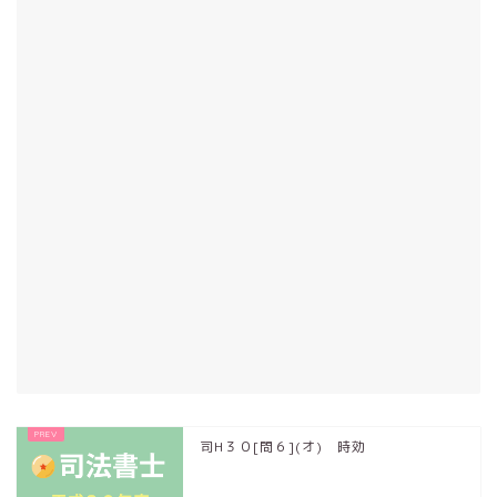
司H３０[問６](オ) 時効