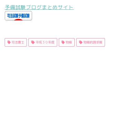
予備試験ブログまとめサイト
司法書士
平成３０年度
物権
物権的請求権