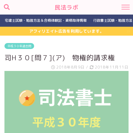
民法ラボ
宅建士試験・勉強方法＆合格体験記・資格取得情報
行政書士試験・勉強方法
アフィリエイト広告を利用しています。
平成３０年過去問
司H３０[問７](ア) 物権的請求権
2018年8月9日
/
2018年11月11日