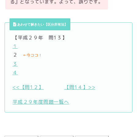
る』となっています。よって、誤りです。
あわせて解きたい【区分所有法】
【平成２９年 問1３】
１
２
←今ココ！
３
４
<<【問1２】
【問1４】>>
平成２９年度問題一覧へ