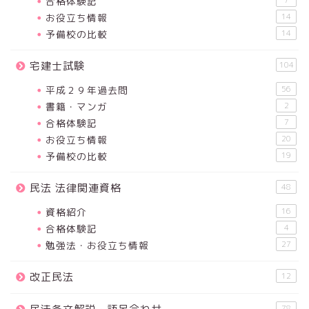
合格体験記
お役立ち情報
14
予備校の比較
14
宅建士試験
104
平成２９年過去問
56
書籍・マンガ
2
合格体験記
7
お役立ち情報
20
予備校の比較
19
民法 法律関連資格
48
資格紹介
16
合格体験記
4
勉強法・お役立ち情報
27
改正民法
12
78