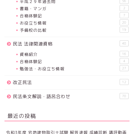
平成２９年過去問
56
書籍・マンガ
2
合格体験記
7
お役立ち情報
20
予備校の比較
19
民法 法律関連資格
48
資格紹介
16
合格体験記
4
勉強法・お役立ち情報
27
改正民法
12
民法条文解説・語呂合わせ
78
最近の投稿
令和3年度 宅地建物取引士試験 解答速報 成績診断 講評動画