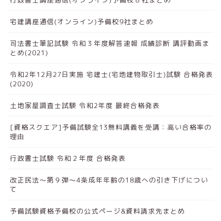
宅建講座通信(オンライン)予備校9社まとめ
司法書士筆記試験 令和３年度解答速報 成績診断 講評動画ま
とめ(2021)
令和2年12月27日実施 宅建士(宅地建物取引士)試験 合格発表
(2020)
土地家屋調査士試験 令和2年度 最終合格発表
[資格スクエア]予備試験全13無料講義を受講：高い合格率の
理由
行政書士試験 令和２年度 合格発表
改正民法～第９弾～4条成年年齢の18歳への引き下げについ
て
予備試験資格予備校の公式ページ&資料請求先まとめ