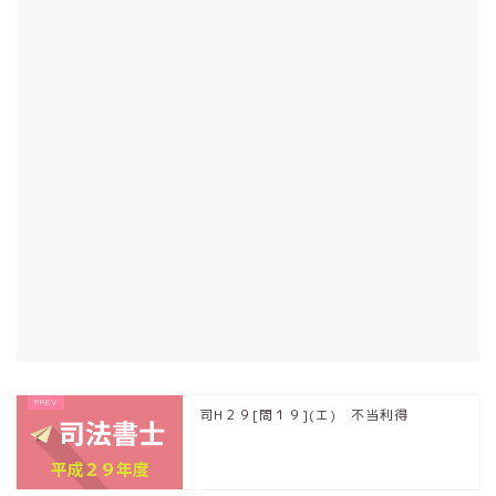
司H２９[問１９](エ) 不当利得