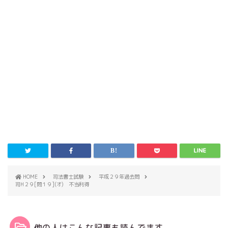
HOME
司法書士試験
平成２９年過去問
司H２９[問１９](オ) 不当利得
他の人はこんな記事も読んでます