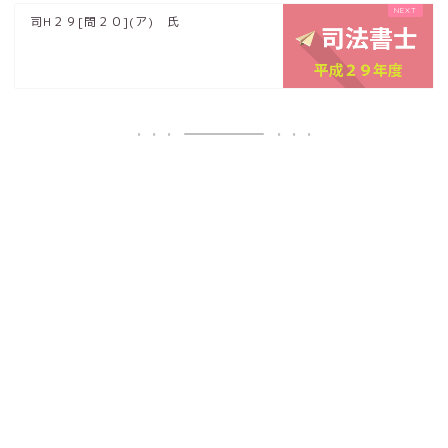
司H２９[問２０](ア) 氏