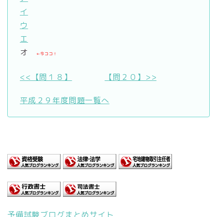
イ
ウ
エ
オ
←今ココ！
<<【問１８】
【問２０】>>
平成２９年度問題一覧へ
予備試験ブログまとめサイト