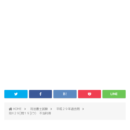
HOME
司法書士試験
平成２９年過去問
司H２９[問１９](ウ) 不当利得