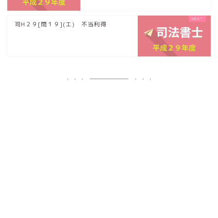
司H２９[問１９](エ) 不当利得