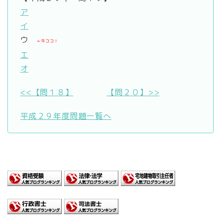
ア
イ
ウ
←今ココ！
エ
オ
<<【問１８】
【問２０】>>
平成２９年度問題一覧へ