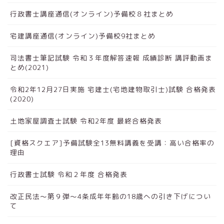
行政書士講座通信(オンライン)予備校８社まとめ
宅建講座通信(オンライン)予備校9社まとめ
司法書士筆記試験 令和３年度解答速報 成績診断 講評動画ま
とめ(2021)
令和2年12月27日実施 宅建士(宅地建物取引士)試験 合格発表
(2020)
土地家屋調査士試験 令和2年度 最終合格発表
[資格スクエア]予備試験全13無料講義を受講：高い合格率の
理由
行政書士試験 令和２年度 合格発表
改正民法～第９弾～4条成年年齢の18歳への引き下げについ
て