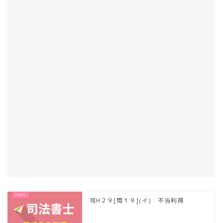
司H２９[問１９](イ) 不当利得