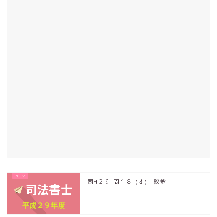
司H２９[問１８](オ) 敷金