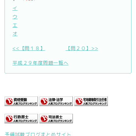
イ
ウ
エ
オ
<<【問１８】
【問２０】>>
平成２９年度問題一覧へ
予備試験ブログまとめサイト