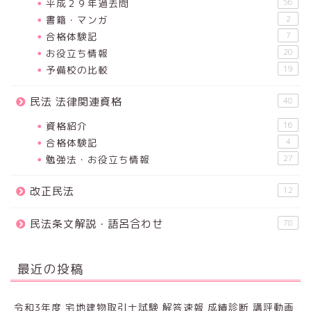
平成２９年過去問
56
書籍・マンガ
2
合格体験記
7
お役立ち情報
20
予備校の比較
19
民法 法律関連資格
48
資格紹介
16
合格体験記
4
勉強法・お役立ち情報
27
改正民法
12
民法条文解説・語呂合わせ
78
最近の投稿
令和3年度 宅地建物取引士試験 解答速報 成績診断 講評動画