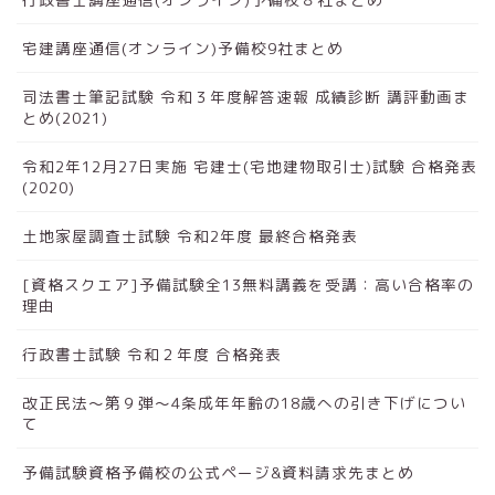
宅建講座通信(オンライン)予備校9社まとめ
司法書士筆記試験 令和３年度解答速報 成績診断 講評動画ま
とめ(2021)
令和2年12月27日実施 宅建士(宅地建物取引士)試験 合格発表
(2020)
土地家屋調査士試験 令和2年度 最終合格発表
[資格スクエア]予備試験全13無料講義を受講：高い合格率の
理由
行政書士試験 令和２年度 合格発表
改正民法～第９弾～4条成年年齢の18歳への引き下げについ
て
予備試験資格予備校の公式ページ&資料請求先まとめ