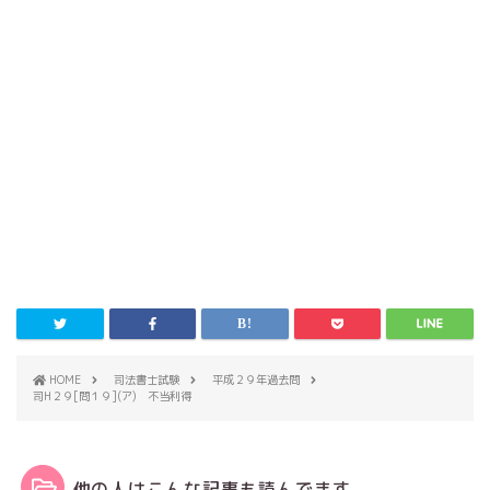
HOME
司法書士試験
平成２９年過去問
司H２９[問１９](ア) 不当利得
他の人はこんな記事も読んでます