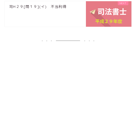
司H２９[問１９](イ) 不当利得