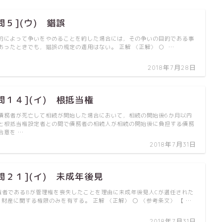
問５](ウ) 錯誤
約によって争いをやめることを約した場合には，その争いの目的である事
あったときでも，錯誤の規定の適用はない。 正解 〈正解〉 ○ …
2018年7月28日
問１４](イ) 根抵当権
債務者が死亡して相続が開始した場合において，相続の開始後6か月以内
と根抵当権設定者との間で債務者の相続人が相続の開始後に負担する債務
合意を …
2018年7月31日
問２１](イ) 未成年後見
権者であるBが管理権を喪失したことを理由に未成年後見人Cが選任された
財産に関する権限のみを有する。 正解 〈正解〉 〇 〈参考条文〉 【 …
2018年7月31日