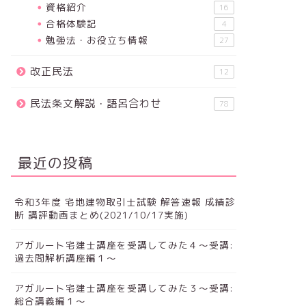
資格紹介
16
合格体験記
4
勉強法・お役立ち情報
27
改正民法
12
民法条文解説・語呂合わせ
78
最近の投稿
令和3年度 宅地建物取引士試験 解答速報 成績診
断 講評動画まとめ(2021/10/17実施)
アガルート宅建士講座を受講してみた４～受講:
過去問解析講座編１～
アガルート宅建士講座を受講してみた３～受講:
総合講義編１～