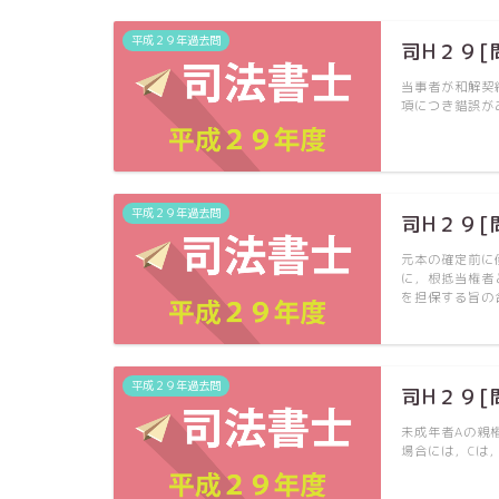
平成２９年過去問
司H２９[
当事者が和解契
項につき錯誤が
平成２９年過去問
司H２９[
元本の確定前に
に，根抵当権者
を担保する旨の
平成２９年過去問
司H２９[
未成年者Aの親
場合には，Cは，