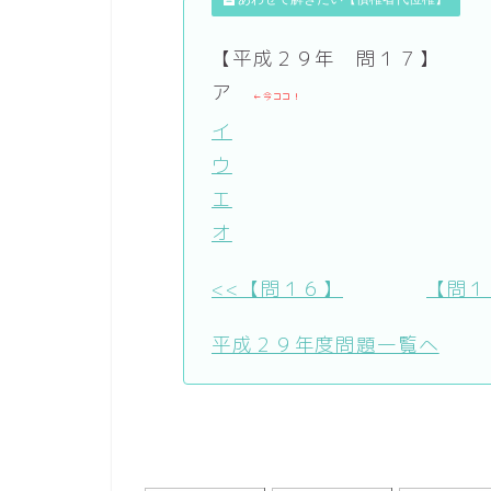
【平成２９年 問１７】
ア
←今ココ！
イ
ウ
エ
オ
<<【問１６】
【問１
平成２９年度問題一覧へ