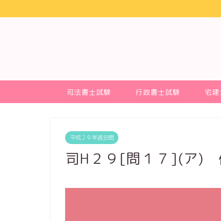
司法書士試験
行政書士試験
宅建
平成２９年過去問
司H２９[問１７](ア)