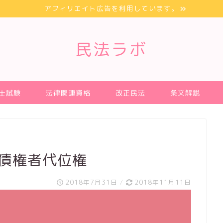
アフィリエイト広告を利用しています。
民法ラボ
士試験
法律関連資格
改正民法
条文解説
 債権者代位権
2018年7月31日
/
2018年11月11日