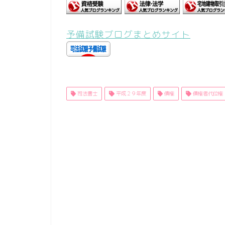
予備試験ブログまとめサイト
司法書士
平成２９年度
債権
債権者代位権