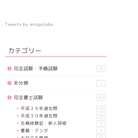
Tweets by minpolabo
カテゴリー
司法試験・予備試験
16
未分類
1
司法書士試験
252
平成２９年過去問
100
平成３０年過去問
100
合格体験記・新人研修
17
書籍・マンガ
4
お役立ち情報