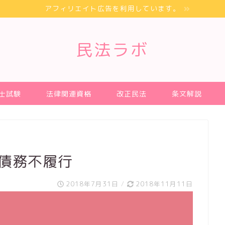
アフィリエイト広告を利用しています。
民法ラボ
士試験
法律関連資格
改正民法
条文解説
 債務不履行
2018年7月31日
/
2018年11月11日