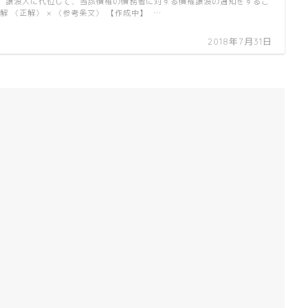
，譲渡人に代位して，当該債権の債務者に対する債権譲渡の通知をするこ
解 〈正解〉 × 〈参考条文〉 【作成中】 …
2018年7月31日