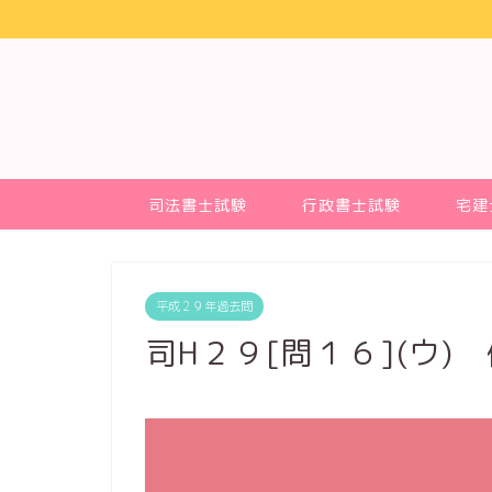
司法書士試験
行政書士試験
宅建
平成２９年過去問
司H２９[問１６](ウ)