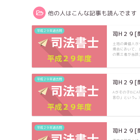
他の人はこんな記事も読んでます
平成２９年過去問
司H２９[
土地の賃借人が
場合において，
の第三者が当該
平成２９年過去問
司H２９[
Aがその子Bに
言①」という。
平成２９年過去問
司H２９[