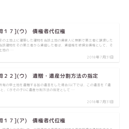
問１７](ウ) 債権者代位権
その土地上に建築した建物を当該土地の賃貸人に無断で第三者に譲渡した
当該建物をその第三者から賃借した者は，賃借権を被保全債権として，そ
土地の …
2018年7月31日
問２２](ウ) 遺贈・遺産分割方法の指定
A所有の甲土地を遺贈する旨の遺言をした場合(以下では，この遺言を「遺
)と，Cがその子Dに遺産分割方法の指定として …
2018年7月31日
問１７](ア) 債権者代位権