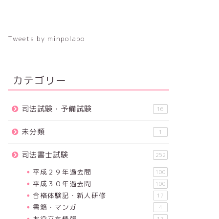
Tweets by minpolabo
カテゴリー
司法試験・予備試験
16
未分類
1
司法書士試験
252
平成２９年過去問
100
平成３０年過去問
100
合格体験記・新人研修
17
書籍・マンガ
4
お役立ち情報