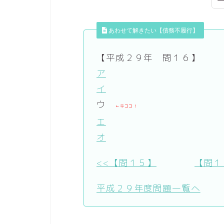
あわせて解きたい【債務不履行】
【平成２９年 問１６】
ア
イ
ウ
←今ココ！
エ
オ
<<【問１５】
【問１
平成２９年度問題一覧へ