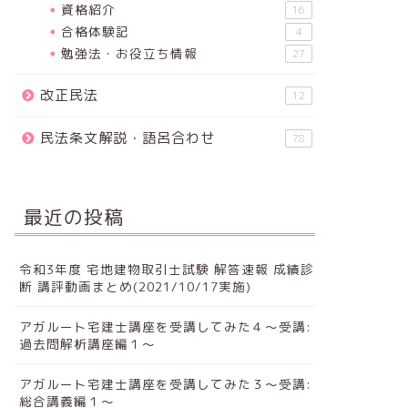
資格紹介
16
合格体験記
4
勉強法・お役立ち情報
27
改正民法
12
民法条文解説・語呂合わせ
78
最近の投稿
令和3年度 宅地建物取引士試験 解答速報 成績診
断 講評動画まとめ(2021/10/17実施)
アガルート宅建士講座を受講してみた４～受講:
過去問解析講座編１～
アガルート宅建士講座を受講してみた３～受講:
総合講義編１～