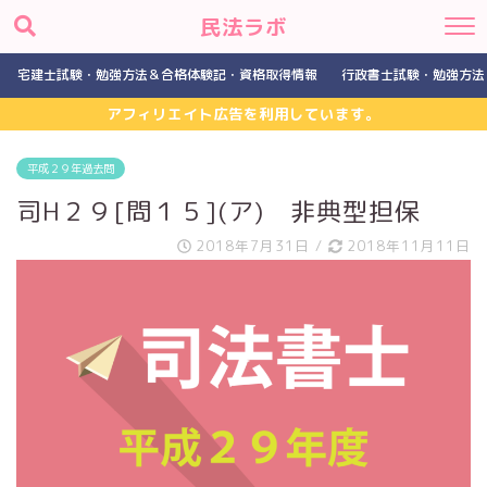
民法ラボ
宅建士試験・勉強方法＆合格体験記・資格取得情報
行政書士試験・勉強方法
アフィリエイト広告を利用しています。
平成２９年過去問
司H２９[問１５](ア) 非典型担保
2018年7月31日
/
2018年11月11日