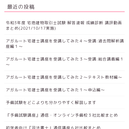
最近の投稿
令和3年度 宅地建物取引士試験 解答速報 成績診断 講評動画
まとめ(2021/10/17実施)
アガルート宅建士講座を受講してみた４～受講:過去問解析講
座編１～
アガルート宅建士講座を受講してみた３～受講:総合講義編１
～
アガルート宅建士講座を受講してみた２～テキスト教材編～
アガルート宅建士講座を受講してみた１～申込編～
予備試験をどこよりも分かりやすく解説します
『予備試験講座』通信・オンライン予備校３社比較まとめ
初学者向け『司法書士』通信講座６社比較まとめ