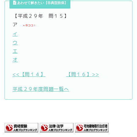
あわせて解きたい【非典型担保】
【平成２９年 問１５】
ア
←今ココ！
イ
ウ
エ
オ
<<【問１４】
【問１６】>>
平成２９年度問題一覧へ