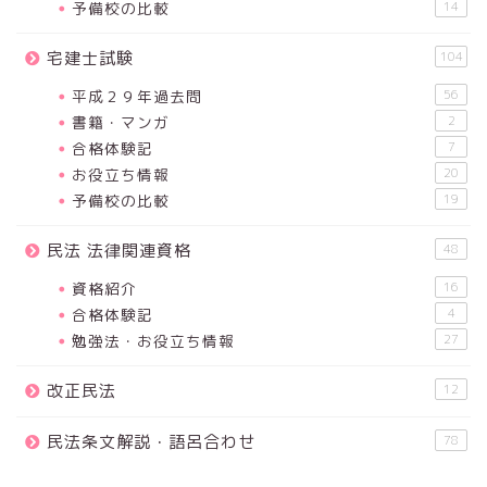
予備校の比較
14
宅建士試験
104
平成２９年過去問
56
書籍・マンガ
2
合格体験記
7
お役立ち情報
20
予備校の比較
19
民法 法律関連資格
48
資格紹介
16
合格体験記
4
勉強法・お役立ち情報
27
改正民法
12
民法条文解説・語呂合わせ
78