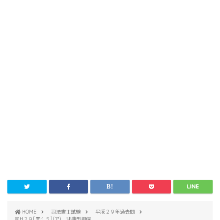
HOME
司法書士試験
平成２９年過去問
司H２９[問１５](ア) 非典型担保