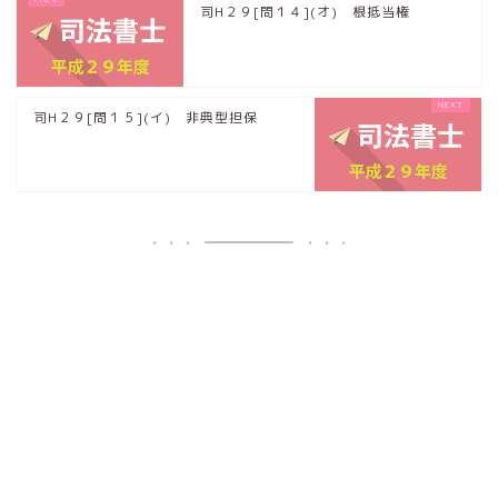
司H２９[問１４](オ) 根抵当権
司H２９[問１５](イ) 非典型担保