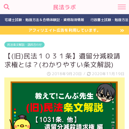
民法ラボ
宅建士試験・勉強方法＆合格体験記・資格取得情報
行政書士試験・勉強方法
アフィリエイト広告を利用しています。
民法条文解説・語呂合わせ
【(旧)民法１０３１条】遺留分減殺請
求権とは？(わかりやすい条文解説)
2018年9月20日
/
2020年11月19日