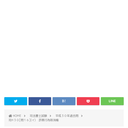
HOME
司法書士試験
平成３０年過去問
司H３０[問１６](イ) 詐害行為取消権