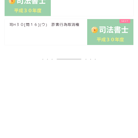
司H３０[問１６](ウ) 詐害行為取消権