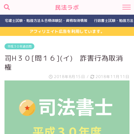
民法ラボ
宅建士試験・勉強方法＆合格体験記・資格取得情報
行政書士試験・勉強方法
アフィリエイト広告を利用しています。
平成３０年過去問
司H３０[問１６](イ) 詐害行為取消
権
2018年8月15日
/
2018年11月11日