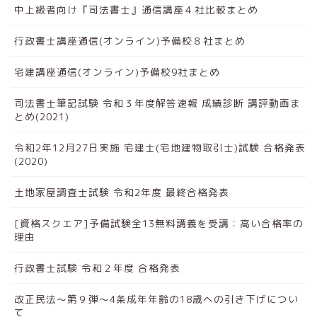
中上級者向け『司法書士』通信講座４社比較まとめ
行政書士講座通信(オンライン)予備校８社まとめ
宅建講座通信(オンライン)予備校9社まとめ
司法書士筆記試験 令和３年度解答速報 成績診断 講評動画ま
とめ(2021)
令和2年12月27日実施 宅建士(宅地建物取引士)試験 合格発表
(2020)
土地家屋調査士試験 令和2年度 最終合格発表
[資格スクエア]予備試験全13無料講義を受講：高い合格率の
理由
行政書士試験 令和２年度 合格発表
改正民法～第９弾～4条成年年齢の18歳への引き下げについ
て