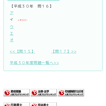
【平成３０年 問１６】
ア
イ
←今ココ！
ウ
エ
オ
<<【問１５】
【問１７】>>
平成３０年度問題一覧へ>>