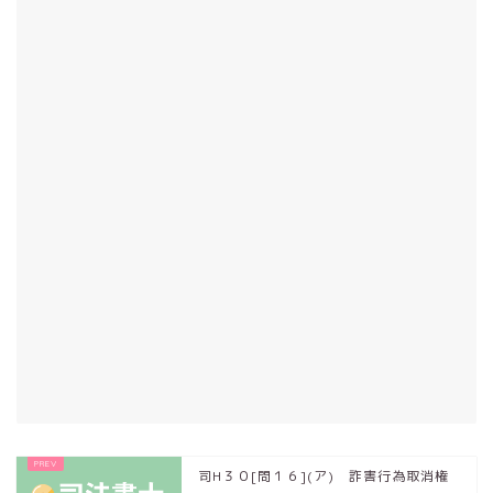
司H３０[問１６](ア) 詐害行為取消権