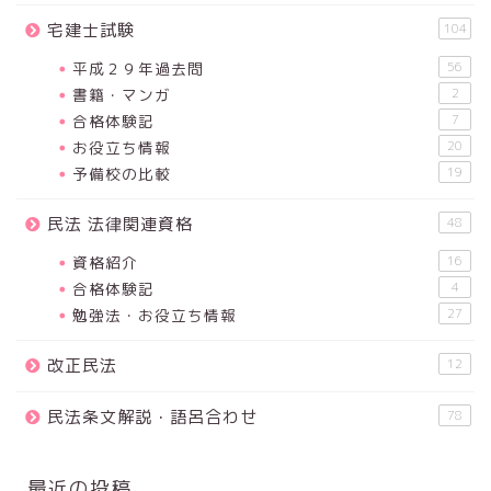
宅建士試験
104
平成２９年過去問
56
書籍・マンガ
2
合格体験記
7
お役立ち情報
20
予備校の比較
19
民法 法律関連資格
48
資格紹介
16
合格体験記
4
勉強法・お役立ち情報
27
改正民法
12
民法条文解説・語呂合わせ
78
最近の投稿