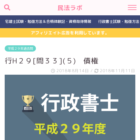
民法ラボ
宅建士試験・勉強方法＆合格体験記・資格取得情報
行政書士試験・勉強方法
アフィリエイト広告を利用しています。
平成２９年過去問
行H２９[問３３](５) 債権
2018年8月14日
/
2018年11月11日