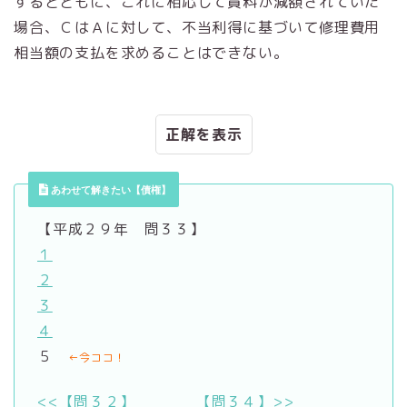
するとともに、これに相応して賃料が減額されていた
場合、ＣはＡに対して、不当利得に基づいて修理費用
相当額の支払を求めることはできない。
正解
あわせて解きたい【債権】
【平成２９年 問３３】
１
２
３
４
５
←今ココ！
<<【問３２】
【問３４】>>