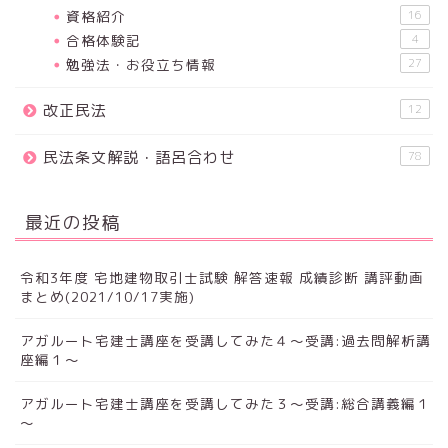
資格紹介
16
合格体験記
4
勉強法・お役立ち情報
27
改正民法
12
民法条文解説・語呂合わせ
78
最近の投稿
令和3年度 宅地建物取引士試験 解答速報 成績診断 講評動画
まとめ(2021/10/17実施)
アガルート宅建士講座を受講してみた４～受講:過去問解析講
座編１～
アガルート宅建士講座を受講してみた３～受講:総合講義編１
～