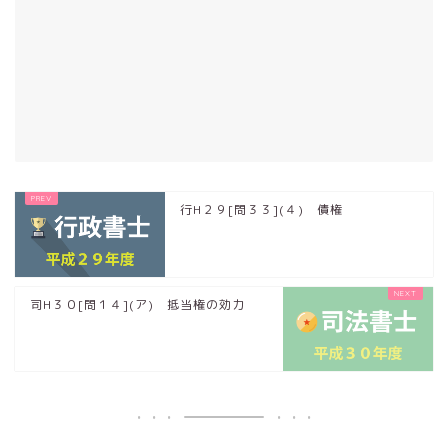
行H２９[問３３](４) 債権
司H３０[問１４](ア) 抵当権の効力