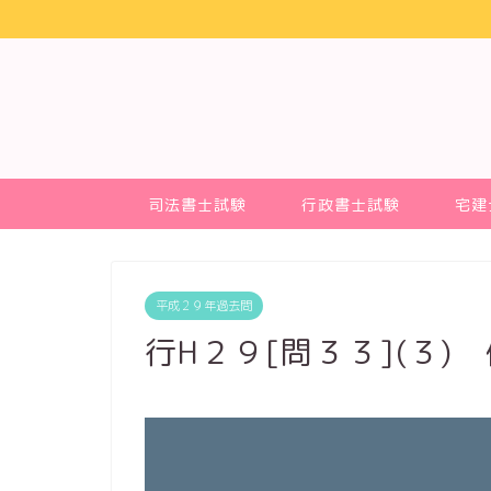
司法書士試験
行政書士試験
宅建
平成２９年過去問
行H２９[問３３](３)