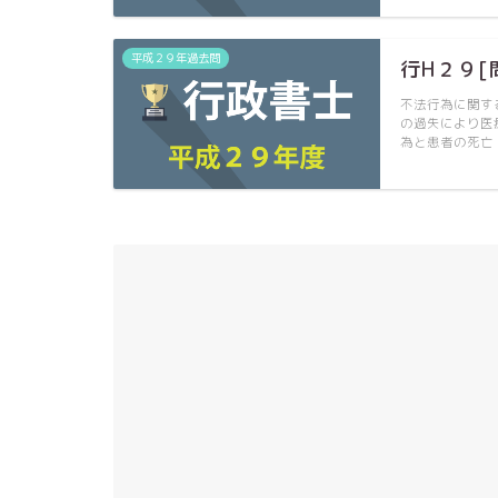
平成２９年過去問
行H２９[
不法行為に関す
の過失により医
為と患者の死亡