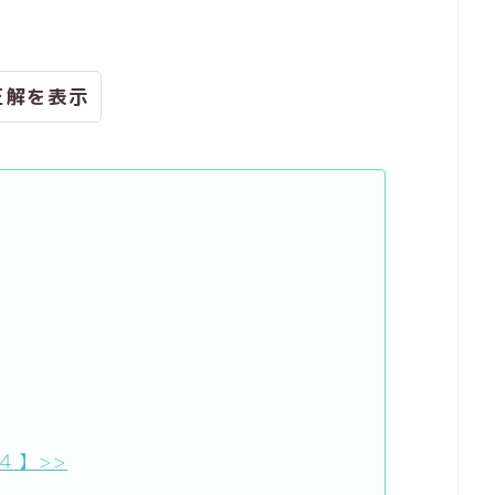
正解
４】>>