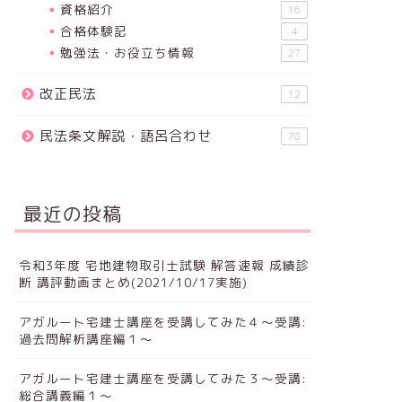
資格紹介
16
合格体験記
4
勉強法・お役立ち情報
27
改正民法
12
民法条文解説・語呂合わせ
78
最近の投稿
令和3年度 宅地建物取引士試験 解答速報 成績診
断 講評動画まとめ(2021/10/17実施)
アガルート宅建士講座を受講してみた４～受講:
過去問解析講座編１～
アガルート宅建士講座を受講してみた３～受講:
総合講義編１～