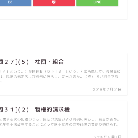
問２７](５) 社団・組合
「Ａ」という。）が団体Ｂ（以下「Ｂ」という。）に所属している場合に
は、民法の規定および判例に照らし、妥当か否か。（改） Ｂが組合であ
 …
2018年7月31日
問３１](２) 物権的請求権
に関する次の記述のうち、民法の規定および判例に照らし、妥当か否か。
動産を不法占有することによって同不動産の交換価値の実現が妨げられ、
2018年8月7日