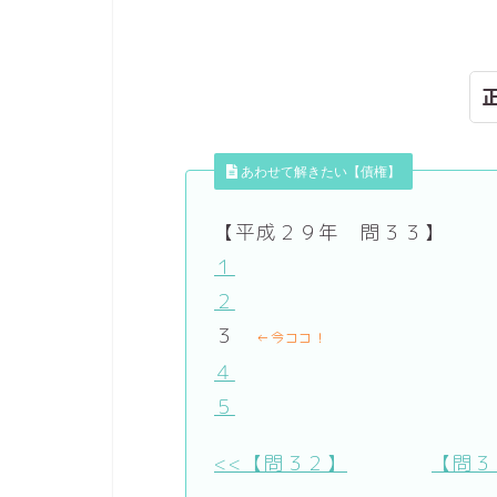
あわせて解きたい【債権】
【平成２９年 問３３】
１
２
３
←今ココ！
４
５
<<【問３２】
【問３