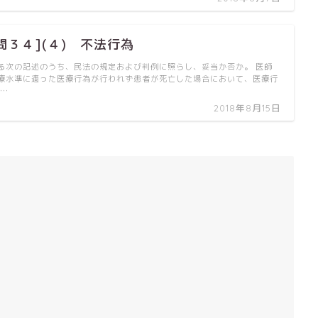
問３４](４) 不法行為
る次の記述のうち、民法の規定および判例に照らし、妥当か否か。 医師
療水準に適った医療行為が行われず患者が死亡した場合において、医療行
 …
2018年8月15日