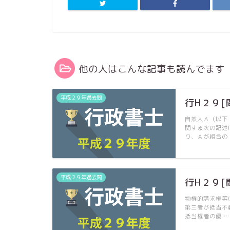
他の人はこんな記事も読んでます
平成２９年過去問
行H２９[
自然人Ａ（以下
関する次の記述
り、Ａが組合の
平成２９年過去問
行H２９[
物権的請求権等
第三者が抵当不
抵当権者の優 …