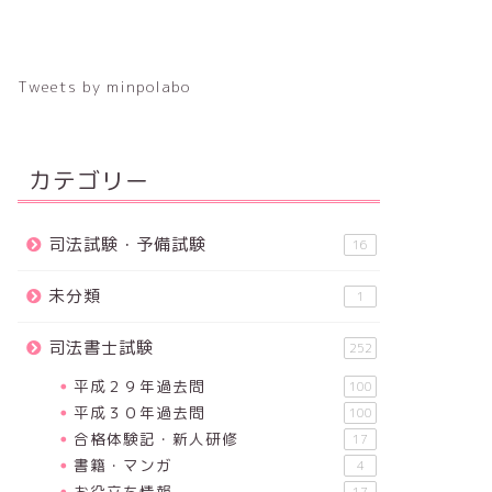
Tweets by minpolabo
カテゴリー
司法試験・予備試験
16
未分類
1
司法書士試験
252
平成２９年過去問
100
平成３０年過去問
100
合格体験記・新人研修
17
書籍・マンガ
4
お役立ち情報