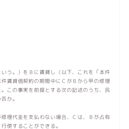
という。）をＢに賃貸し（以下、これを「本件
本件賃貸借契約の期間中にＣがＢから甲の修理
た。この事実を前提とする次の記述のうち、民
か否か。
が修理代金を支払わない場合、Ｃは、Ｂが占有
を行使することができる。