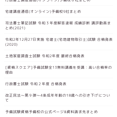
宅建講座通信(オンライン)予備校9社まとめ
司法書士筆記試験 令和３年度解答速報 成績診断 講評動画ま
とめ(2021)
令和2年12月27日実施 宅建士(宅地建物取引士)試験 合格発表
(2020)
土地家屋調査士試験 令和2年度 最終合格発表
[資格スクエア]予備試験全13無料講義を受講：高い合格率の
理由
行政書士試験 令和２年度 合格発表
改正民法～第９弾～4条成年年齢の18歳への引き下げについ
て
予備試験資格予備校の公式ページ&資料請求先まとめ