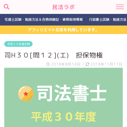
民法ラボ
宅建士試験・勉強方法＆合格体験記・資格取得情報
行政書士試験・勉強方法
アフィリエイト広告を利用しています。
平成３０年過去問
司H３０[問１２](エ) 担保物権
2018年8月14日
/
2018年11月11日