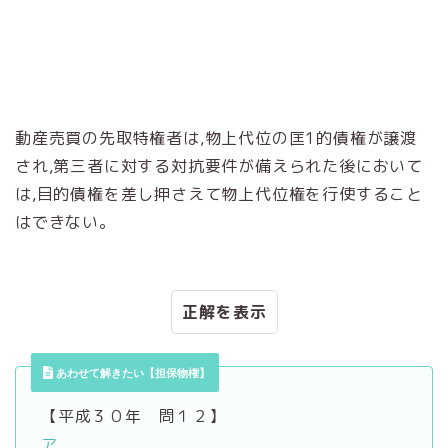
動産売買の先取特権者は,物上代位の匡1的債権が譲渡
され,第三者に対する対抗要件が備えられた後において
は,目的債権を差し押さえて物上代位権を行使すること
はできない。
正解
あわせて解きたい【担保物権】
【平成３０年 問１２】
ア