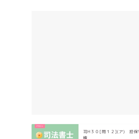
司H３０[問１２](ア) 担保
権