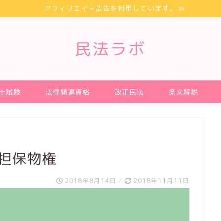
アフィリエイト広告を利用しています。
民法ラボ
士試験
法律関連資格
改正民法
条文解説
 担保物権
2018年8月14日
/
2018年11月11日