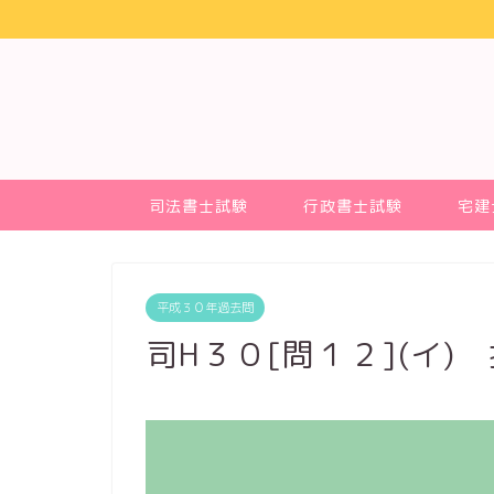
司法書士試験
行政書士試験
宅建
平成３０年過去問
司H３０[問１２](イ)