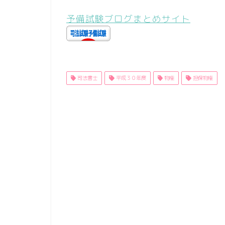
予備試験ブログまとめサイト
司法書士
平成３０年度
物権
担保物権