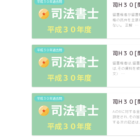
平成３０年過去問
司H３０[
留置権者が留置
権の抗弁を主張
ない。 正解 …
平成３０年過去問
司H３０[
留置権者は,留
は,その賃料を
文〉 …
平成３０年過去問
司H３０[
AのBに対する
設定され,その
する次の記述は,