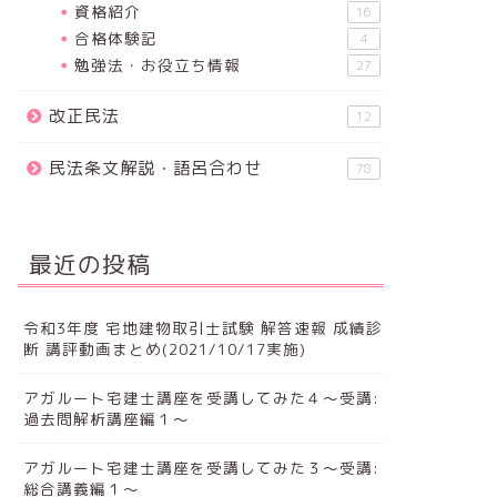
資格紹介
16
合格体験記
4
勉強法・お役立ち情報
27
改正民法
12
民法条文解説・語呂合わせ
78
最近の投稿
令和3年度 宅地建物取引士試験 解答速報 成績診
断 講評動画まとめ(2021/10/17実施)
アガルート宅建士講座を受講してみた４～受講:
過去問解析講座編１～
アガルート宅建士講座を受講してみた３～受講:
総合講義編１～