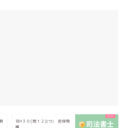
物
司H３０[問１２](ウ) 担保物
権