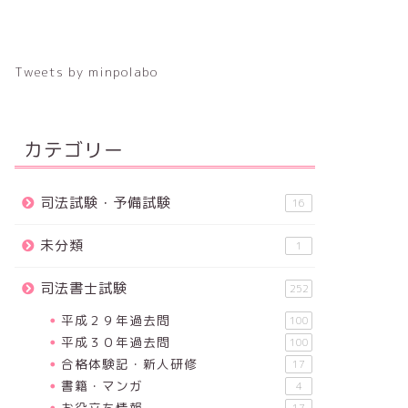
Tweets by minpolabo
カテゴリー
司法試験・予備試験
16
未分類
1
司法書士試験
252
平成２９年過去問
100
平成３０年過去問
100
合格体験記・新人研修
17
書籍・マンガ
4
お役立ち情報