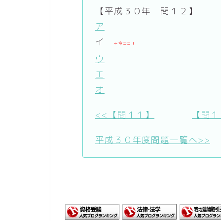
【平成３０年 問１２】
ア
イ
←今ココ！
ウ
エ
オ
<<【問１１】
【問１
平成３０年度問題一覧へ>>