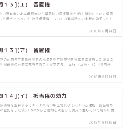
問１３](エ) 留置権
物の所有者である債務者から留置物の返還請求を受け,訴訟において留置
した場合であっても,被担保債権についての消滅時効の中断の効果は生じ
2018年8月14日
問１３](ア) 留置権
置物の所有者である債務者の承諾を得て留置物を第三者に賃貸した場合に
被担保債権の弁済に充当することができる。 正解 〈正解〉 〇 〈参考条
2018年8月14日
問１４](イ) 抵当権の効力
金銭債権を担保するために,B所有の甲土地及びその上の乙建物に抵当権が
旨の登記をした後にCがBから乙建物を賃借して使用収益していた場合に関
 …
2018年8月15日