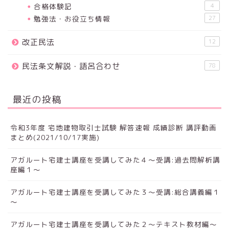
合格体験記
4
勉強法・お役立ち情報
27
改正民法
12
民法条文解説・語呂合わせ
78
最近の投稿
令和3年度 宅地建物取引士試験 解答速報 成績診断 講評動画
まとめ(2021/10/17実施)
アガルート宅建士講座を受講してみた４～受講:過去問解析講
座編１～
アガルート宅建士講座を受講してみた３～受講:総合講義編１
～
アガルート宅建士講座を受講してみた２～テキスト教材編～