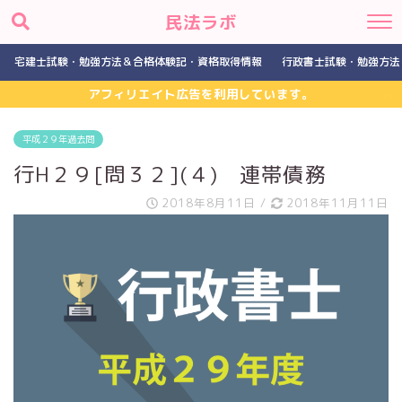
民法ラボ
宅建士試験・勉強方法＆合格体験記・資格取得情報
行政書士試験・勉強方法
アフィリエイト広告を利用しています。
平成２９年過去問
行H２９[問３２](４) 連帯債務
2018年8月11日
/
2018年11月11日