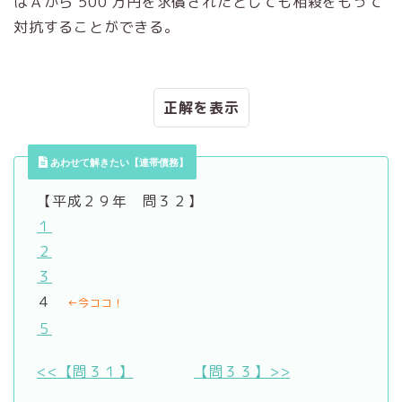
はＡから 500 万円を求償されたとしても相殺をもって
対抗することができる。
正解
あわせて解きたい【連帯債務】
【平成２９年 問３２】
１
２
３
４
←今ココ！
５
<<【問３１】
【問３３】>>